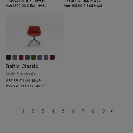
1430.38 € Inkl. MwSt
479.57 € Inkl. MwSt
Von 1202.00 € Exkl MwSt
Von 403.00 € Exkl MwSt
+
Baltic Classic
Stuhl Drehbasis
631.89 € Inkl. MwSt
Von 531.00 € Exkl MwSt
1
2
3
4
5
6
7
8
9