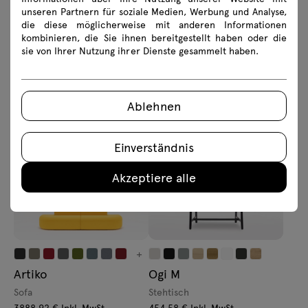
unseren Partnern für soziale Medien, Werbung und Analyse,
die diese möglicherweise mit anderen Informationen
kombinieren, die Sie ihnen bereitgestellt haben oder die
sie von Ihrer Nutzung ihrer Dienste gesammelt haben.
Quando
Ogi W
Chefschreibtisch
Konferenztisch mit
Ablehnen
Holzbeinen
609.28 € Inkl. MwSt
Von 512.00 € Exkl MwSt
549.78 € Inkl. MwSt
Von 462.00 € Exkl MwSt
Einverständnis
Akzeptiere alle
+
Artiko
Ogi M
Sofa
Stehtisch
3888.92 € Inkl. MwSt
454.58 € Inkl. MwSt