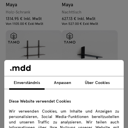
Maya
Maya
Holz-Schrank
Nachttisch
1314.95 € Inkl. MwSt
627.13 € Inkl. MwSt
Von 1105.00 € Exkl MwSt
Von 527.00 € Exkl MwSt
Rodd
Crosset
Einverständnis
Anpassen
Über Cookies
Regal
Regale
683.06 € Inkl. MwSt
243.95 € Inkl. MwSt
Diese Website verwendet Cookies
Von 574.00 € Exkl MwSt
Von 205.00 € Exkl MwSt
Wir verwenden Cookies, um Inhalte und Anzeigen zu
personalisieren, Social Media-Funktionen bereitzustellen
und unseren Traffic zu analysieren. Wir teilen auch
Informationen über Ihre Nutzung unserer Website mit