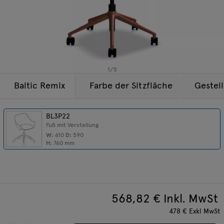
Beleuchtung
Anfragen
Angebot
Tamo
Alle Möbel
1
/
5
Baltic Remix
Farbe der Sitzfläche
Gestel
BL3P22
Fuß mit Verstellung
W:
610
D:
590
H:
760
mm
568,82
€ Inkl. MwSt
478
€
Exkl MwSt