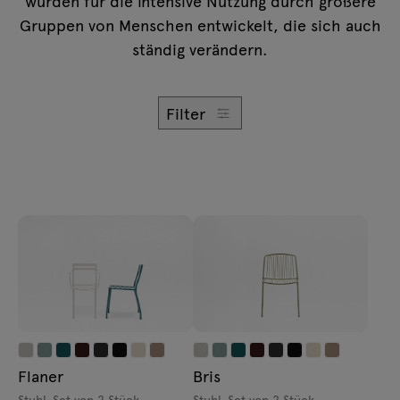
wurden für die intensive Nutzung durch größere
Anfragen
Beleuchtung
Gruppen von Menschen entwickelt, die sich auch
Angebot
ständig verändern.
Tamo
Filter
Alle Möbel
Flaner
Bris
Stuhl, Set von 2 Stück
Stuhl, Set von 2 Stück