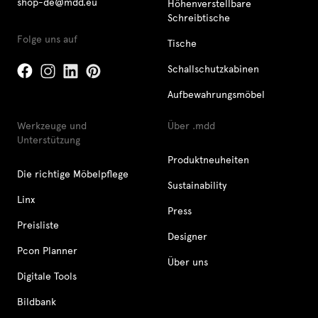
shop-de@mdd.eu
Höhenverstellbare
Schreibtische
Folge uns auf
Tische
Schallschutzkabinen
Aufbewahrungsmöbel
Werkzeuge und
Über .mdd
Unterstützung
Produktneuheiten
Die richtige Möbelpflege
Sustainability
Linx
Press
Preisliste
Designer
Pcon Planner
Über uns
Digitale Tools
Bildbank