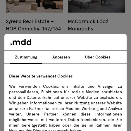
Syrena Real Estate –
McCormick Łódź
HOP Chmielna 132/134
Monopolis
Zustimmung
Anpassen
Über Cookies
Diese Website verwendet Cookies
Wave Production Büros
Wohninnenräume,
Wir verwenden Cookies, um Inhalte und Anzeigen zu
personalisieren, Funktionen für soziale Medien anzubieten
Bukarest
Bydgoszcz
und den Datenverkehr auf unserer Website zu analysieren.
Wir geben Informationen zu Ihrer Nutzung unserer Website
an unsere Partner für soziale Medien, Werbung und Analyse
weiter. Unsere Partner können diese Informationen
möglicherweise mit weiteren Daten kombinieren, die Sie
ihnen bereitgestellt haben oder die sie im Rahmen Ihrer
Nutzung der Dienste gesammelt haben.