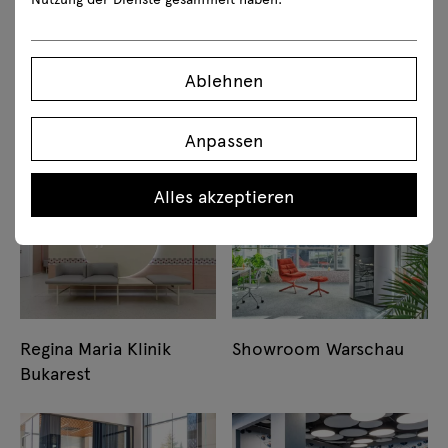
Akademie für
Colas Polska Sp. z o. o.
Ablehnen
Krankenpflege und
Warschau
Medizinische
Anpassen
Assistenten Bukarest
Alles akzeptieren
Regina Maria Klinik
Showroom Warschau
Bukarest