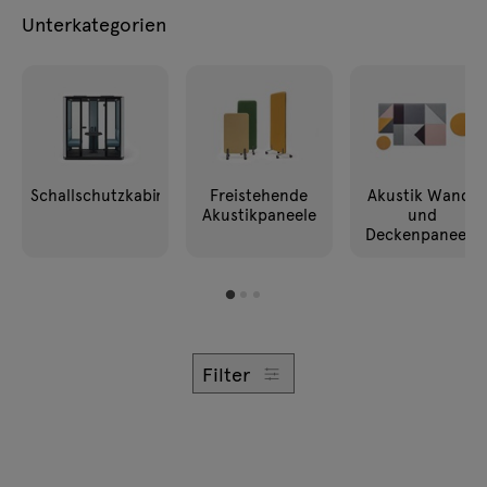
Anfragen
Unterkategorien
Beleuchtung
Angebot
Tamo
Alle Möbel
Schallschutzkabinen
Freistehende
Akustik Wand-
Akustikpaneele
und
Deckenpaneele
Filter