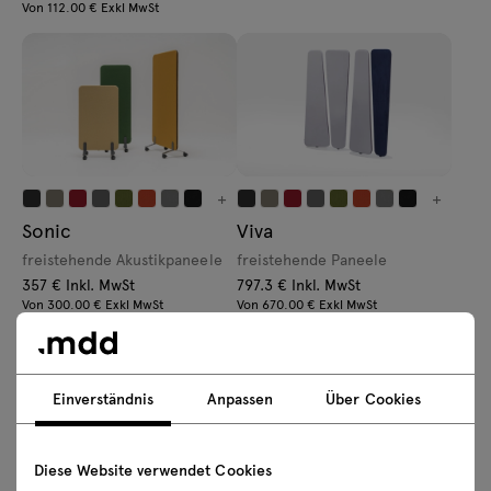
Von 112.00 € Exkl MwSt
+
+
Sonic
Viva
freistehende Akustikpaneele
freistehende Paneele
357 € Inkl. MwSt
797.3 € Inkl. MwSt
Von 300.00 € Exkl MwSt
Von 670.00 € Exkl MwSt
Einverständnis
Anpassen
Über Cookies
Diese Website verwendet Cookies