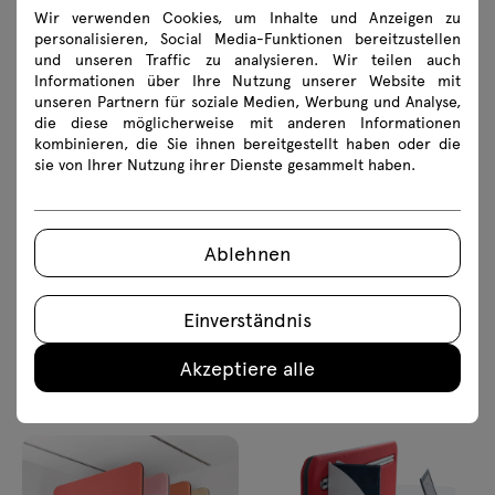
+
+
Wir verwenden Cookies, um Inhalte und Anzeigen zu
Mix
Sonic
personalisieren, Social Media-Funktionen bereitzustellen
und unseren Traffic zu analysieren. Wir teilen auch
Deckenpaneele
Akustik-Wandpaneele
Informationen über Ihre Nutzung unserer Website mit
188.02 € Inkl. MwSt
218.96 € Inkl. MwSt
unseren Partnern für soziale Medien, Werbung und Analyse,
Von 158.00 € Exkl MwSt
Von 184.00 € Exkl MwSt
die diese möglicherweise mit anderen Informationen
kombinieren, die Sie ihnen bereitgestellt haben oder die
sie von Ihrer Nutzung ihrer Dienste gesammelt haben.
Ablehnen
+
Sonic
Einverständnis
Bazalto
Deckenpaneele
209.44 € Inkl. MwSt
Akzeptiere alle
Wandpaneele
Von 176.00 € Exkl MwSt
89.25 € Inkl. MwSt
Von 75.00 € Exkl MwSt