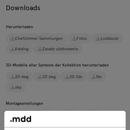
Downloads
Herunterladen
Chefzimmer Sammlungen
Fotos
Lookbook
Katalog
Zasady użytkowania
3D-Modelle aller Symbole der Kollektion herunterladen
2D dwg
3D dwg
3D 3ds
fbx
skp
Montageanleitungen
MIT15
MIT19
MIT20
MIT21
MIT31
MIT32
MIT38
MIT40