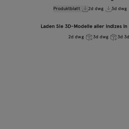
Produktblatt
2d dwg
3d dwg
Laden Sie 3D-Modelle aller Indizes i
2d dwg
3d dwg
3d 3