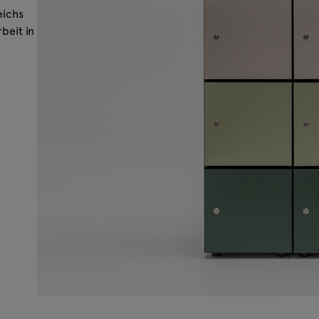
eichs
beit in