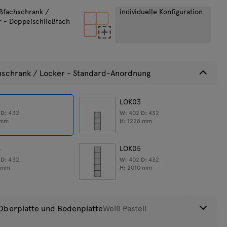
eßfachschrank /
individuelle Konfiguration
r - Doppelschließfach
en
icht:
44
kg
hschrank / Locker - Standard-Anordnung
2
LOK03
2
D:
432
W:
402
D:
432
mm
H:
1228
mm
4
LOK05
2
D:
432
W:
402
D:
432
9
mm
H:
2010
mm
Oberplatte und Bodenplatte
Weiß Pastell