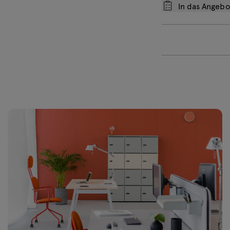
In das Angeb
Anthrazit Glanz
W
RAL 7043
R