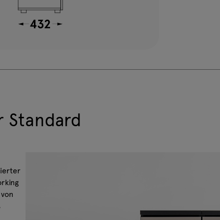
r Standard
ierter
rking
 von
s