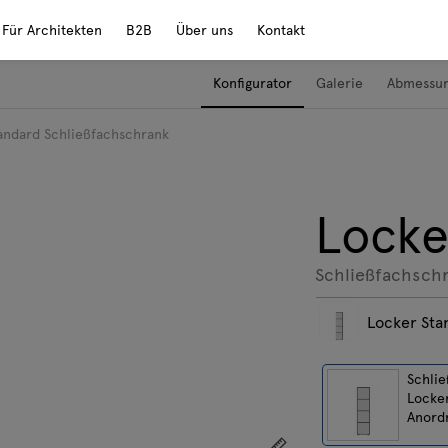
Für Architekten
B2B
Über uns
Kontakt
Konfigurator
Galerie
Abmessu
andard Schließfachschrank
Locke
Schließfachsch
Locker Sta
Schli
Locke
Anord
Zeigen Sie die Abmess