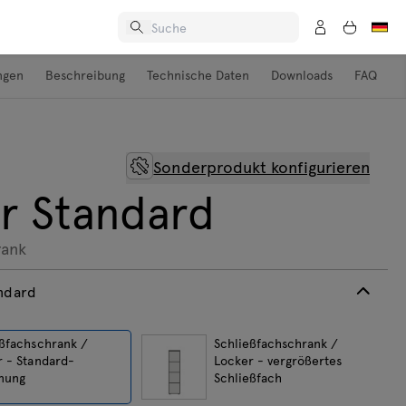
ngen
Beschreibung
Technische Daten
Downloads
FAQ
Sonderprodukt konfigurieren
r Standard
rank
ndard
eßfachschrank /
Schließfachschrank /
r - Standard-
Locker - vergrößertes
nung
Schließfach
ungen