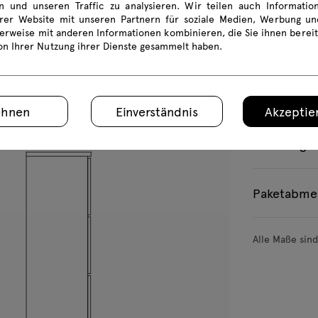
en und unseren Traffic zu analysieren. Wir teilen auch Informati
rer Website mit unseren Partnern für soziale Medien, Werbung und
erweise mit anderen Informationen kombinieren, die Sie ihnen bereit
von Ihrer Nutzung ihrer Dienste gesammelt haben.
LOK40
LOK13
LOK14
LOK15
ehnen
Einverständnis
Akzeptier
Produktge
Paketabme
Alle Maße sin