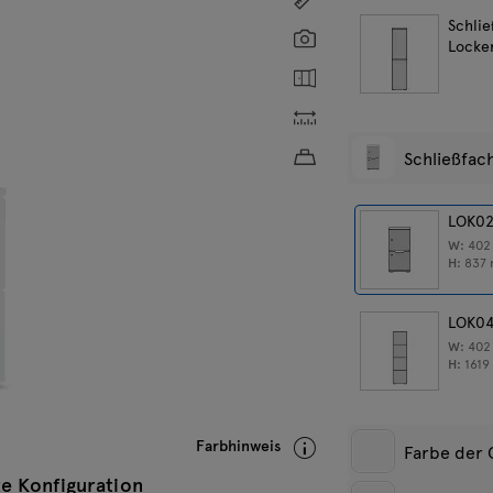
Schli
Screenshot
Locke
Zeigen Sie das Innere
Individuelle Abmessung
Ungefähres Produktgew
Schließfac
LOK0
W:
40
H:
837
LOK0
W:
40
H:
161
Farbhinweis
Farbe der 
e Konfiguration