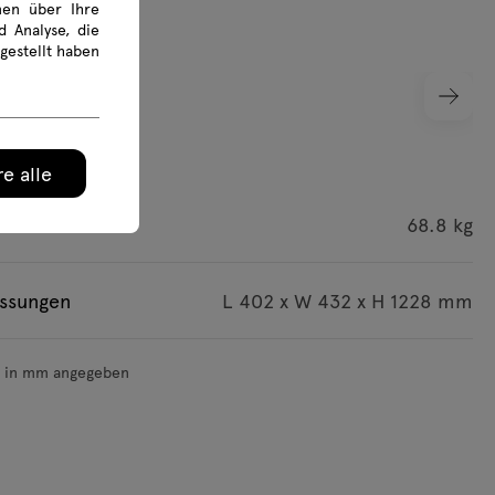
onen über Ihre
 Analyse, die
gestellt haben
e alle
wicht
68.8 kg
ssungen
L 402 x W 432 x H 1228 mm
d in mm angegeben