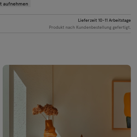
ot aufnehmen
eiß Glanz
Schwarz Glanz
Hellgrau
AL 9003
RAL 7021
Lieferzeit
10-11
Arbeitstage
Produkt nach Kundenbestellung gefertigt.