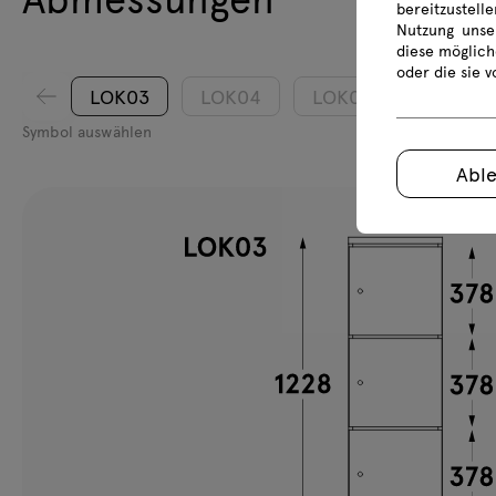
bereitzustell
Nutzung unse
diese möglich
oder die sie 
LOK03
LOK04
LOK05
LOK30
Symbol auswählen
Abl