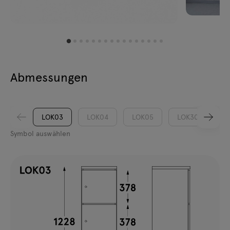
Abmessungen
LOK03
LOK04
LOK05
LOK30
L
Symbol auswählen