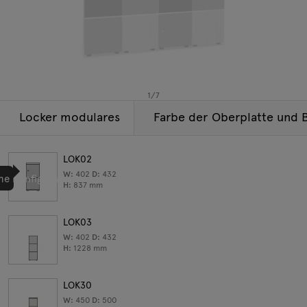
Beleuchtung
Anfragen
Angebot
Tamo
Alle Möbel
1
/
7
Locker modulares
Farbe der Oberplatte und 
LOK02
W:
402
D:
432
e Konfiguration zu erstellen
H:
837
mm
LOK03
W:
402
D:
432
H:
1228
mm
LOK30
W:
450
D:
500