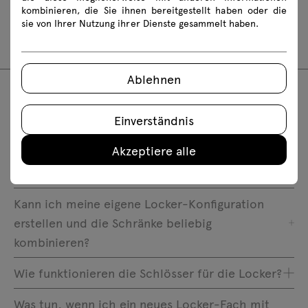
LOK02
LOK03
LOK04
LOK05
kombinieren, die Sie ihnen bereitgestellt haben oder die
sie von Ihrer Nutzung ihrer Dienste gesammelt haben.
LOK30
LOK40
Ablehnen
FAQ
Einverständnis
Akzeptiere alle
Wie pflegt und reinigt man Möbel richtig?
Kann ich meine eigene Locker-Konfiguration
erstellen und die Schränke beliebig
kombinieren?
Wie funktionieren die Schlösser für die Locker?
Was tun, wenn ich ein neues Locker-Fach mit