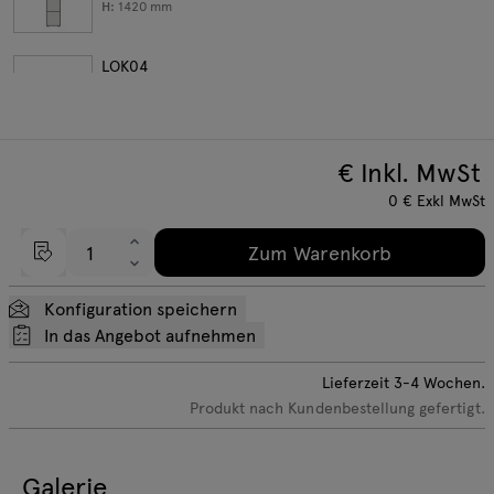
H:
1420
mm
LOK04
W:
402
D:
432
H:
1619
mm
€ Inkl. MwSt
LOK40
W:
450
D:
500
0
€
Exkl MwSt
H:
1875
mm
Zum Warenkorb
LOK05
W:
402
D:
432
Konfiguration speichern
H:
2010
mm
In das Angebot aufnehmen
Gehen Sie zu vordefinierten Konfigurationen
Lieferzeit
3-4
Wochen.
Produkt nach Kundenbestellung gefertigt.
Galerie