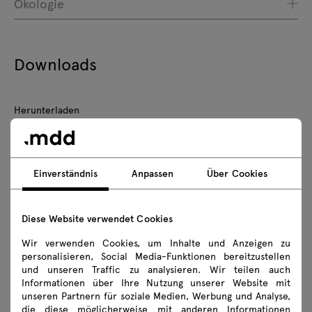
Ökologie
Downloads
Herunterladen
Fotos
Lookbook
Katalog
Zasady użytkowania
Einverständnis
Anpassen
Über Cookies
3D-Modelle aller Symbole der Kollektion herunterladen
Diese Website verwendet Cookies
2D dwg
3D dwg
3D 3ds
fbx
Wir verwenden Cookies, um Inhalte und Anzeigen zu
skp
personalisieren, Social Media-Funktionen bereitzustellen
und unseren Traffic zu analysieren. Wir teilen auch
Informationen über Ihre Nutzung unserer Website mit
Montageanleitungen
unseren Partnern für soziale Medien, Werbung und Analyse,
die diese möglicherweise mit anderen Informationen