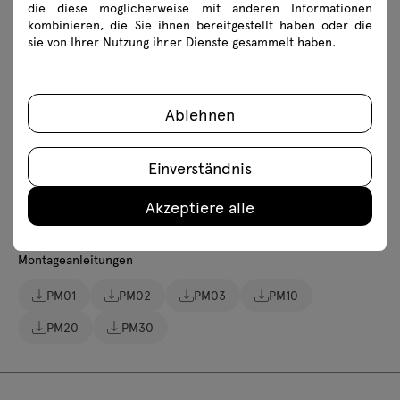
die diese möglicherweise mit anderen Informationen
Downloads
kombinieren, die Sie ihnen bereitgestellt haben oder die
sie von Ihrer Nutzung ihrer Dienste gesammelt haben.
Herunterladen
Ablehnen
Sicherheitsregeln
Einverständnis
3D-Modelle aller Symbole der Kollektion herunterladen
Akzeptiere alle
fbx
skp
Montageanleitungen
PM01
PM02
PM03
PM10
PM20
PM30