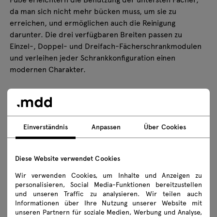
da man sich nicht mehr bücken muss, um sie zu
erreichen, und ermöglichen auch die Reinigung
darunter. Die drei verfügbaren Breiten passen zu
Einzel-, Doppel- und Dreifach-Fächerschrankmodulen
und verleihen jeder Schrankkonfiguration einen
modernen Charakter.
Technische Daten
Einverständnis
Anpassen
Über Cookies
Technische Spezifikation
Diese Website verwendet Cookies
Ausführungen
Wir verwenden Cookies, um Inhalte und Anzeigen zu
personalisieren, Social Media-Funktionen bereitzustellen
Ökologie
und unseren Traffic zu analysieren. Wir teilen auch
Informationen über Ihre Nutzung unserer Website mit
unseren Partnern für soziale Medien, Werbung und Analyse,