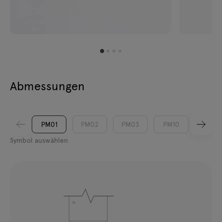
Abmessungen
PM01
PM02
PM03
PM10
PM20
Symbol auswählen