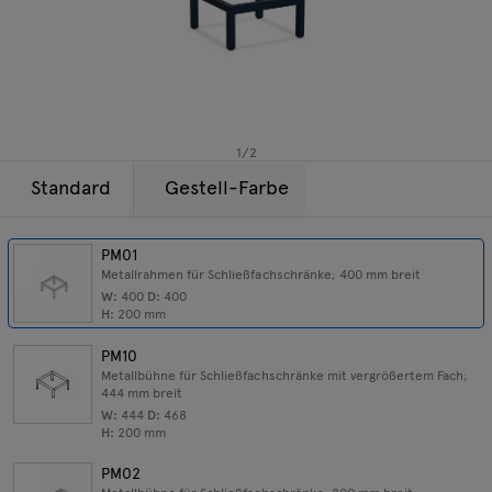
Beleuchtung
Anfragen
Angebot
Tamo
Alle Möbel
1
/
2
Standard
Gestell-Farbe
PM01
Metallrahmen für Schließfachschränke; 400 mm breit
W:
400
D:
400
H:
200
mm
PM10
Metallbühne für Schließfachschränke mit vergrößertem Fach;
444 mm breit
W:
444
D:
468
H:
200
mm
PM02
Metallbühne für Schließfachschränke; 800 mm breit