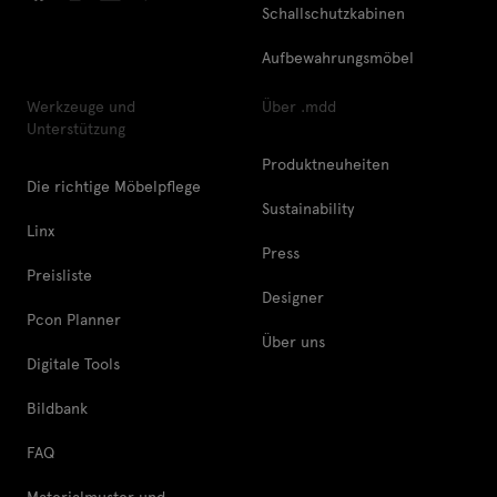
Schallschutzkabinen
Aufbewahrungsmöbel
Werkzeuge und
Über .mdd
Unterstützung
Produktneuheiten
Die richtige Möbelpflege
Sustainability
Linx
Press
Preisliste
Designer
Pcon Planner
Über uns
Digitale Tools
Bildbank
FAQ
Materialmuster und