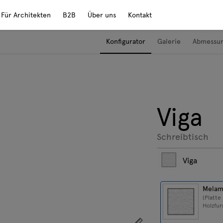
Für Architekten
B2B
Über uns
Kontakt
Konfigurator
Galerie
Abmessu
Viga
Schreibtisch
Viga
Melam
(Platte
Holzfur
Zeigen Sie die Abmess