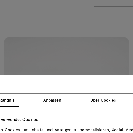
(4x23
A) x 1
+85€ 
Medi
Stecke
+54€ 
ständnis
Anpassen
Über Cookies
e verwendet Cookies
n Cookies, um Inhalte und Anzeigen zu personalisieren, Social Med