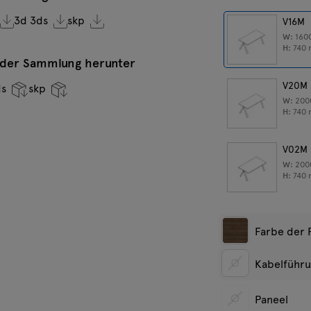
3d 3ds
skp
V16M
W:
160
H:
740
n der Sammlung herunter
V20M
ds
skp
W:
20
H:
740
V02M
W:
20
H:
740
Farbe der 
Kabelführ
Schwarz
K
Ohne
Paneel
E