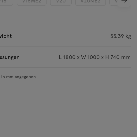
V18
V18ME2
V20
V20ME2
V16E2
wicht
55.39 kg
ssungen
L 1800 x W 1000 x H 740 mm
d in mm angegeben