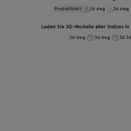
Produktblatt
2d dwg
3d dwg
Laden Sie 3D-Modelle aller Indizes i
2d dwg
3d dwg
3d 3