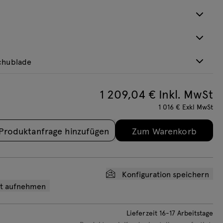
 angewendet
ZUS16
Akustikklasse "A"
D:
40
ccess M05 x 1,
Top Access M15 x 1,
 angewendet
V16BM
H:
350
mm
inium
Kunststoff
D:
336
+218€
netto
+35€ netto
H:
400
mm
 angewendet
V21
chublade
+138€
ZUT16
Kabelschiene für Viga-
klasse "A"
Akustikklasse "C"
Schreibtische
abox M04 PL/FR
Mediabox M04 Schuko
 angewendet
SPD01
D:
30
D:
120
0V, 2xRJ45, 1xUSB A-
(4x230V, 2xRJ45, 1xUSB A-
1 209,04
€ Inkl. MwSt
mm
H:
350
mm
D:
250
H:
85
mm
1, Aluminium
A) x 1, Aluminium
+156€
H:
60
mm
+68€
1 016
€
Exkl MwSt
 netto
+122€ netto
+90€
ZUT56
abox M06 EU
Mediabox M06 Schuko
klasse "C"
Akustikklasse "C"
Produktanfrage hinzufügen
Zum Warenkorb
hiene für Viga-
0V, 1xUSB C / C 65W
(2x230V, 1xUSB C / C 65W
hreibtische
D:
30
r) x 1
charger) x 1
mm
H:
500
mm
+190€
mm
 netto
+430€ netto
box M06 Swiss
Mediabox M14 EU (4x230V,
Konfiguration speichern
0V, 1xUSB C / C 65W
2xRJ45, 1xUSB A-A) x 1,
ot aufnehmen
r) x 1
Kunststoff
 netto
+85€ netto
Lieferzeit
16-17
Arbeitstage
box M14 Schuko
Mediabox M04E ohne