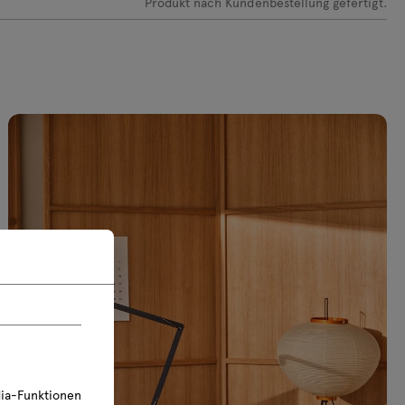
Produkt nach Kundenbestellung gefertigt.
0V, 2xRJ45, 1xUSB A-
Stecker x 1, Aluminium
, Kunststoff
+87€ netto
netto
abox M14E ohne
r x 1, Kunststoff
netto
ia-Funktionen