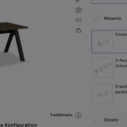
Screenshot
Melamin
Individuelle Abmessung
Ungefähres Produktgew
Einzel
3-Per
Schre
Erwei
parall
Farbhinweis
Einzeln
e Konfiguration