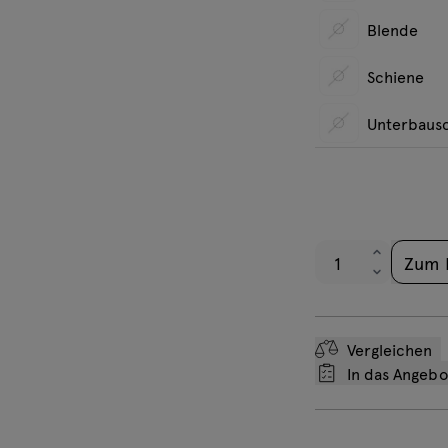
Nicht
Blende
Honigeiche
Top A
Nicht
Schiene
Alum
+53€ 
Nicht
Unterbaus
ZUS56
Akustik
Medi
Nicht
D:
40
(4x23
H:
500
A) x 
+282€
+122€
ZUT26
V34
Medi
Akustik
Zum 
Kabelsc
(2x23
Chefsc
D:
30
charge
H:
450
D:
280
+200€
H:
85
+430€
+68€
Media
Vergleichen
(2x23
In das Angeb
charge
+430€
Media