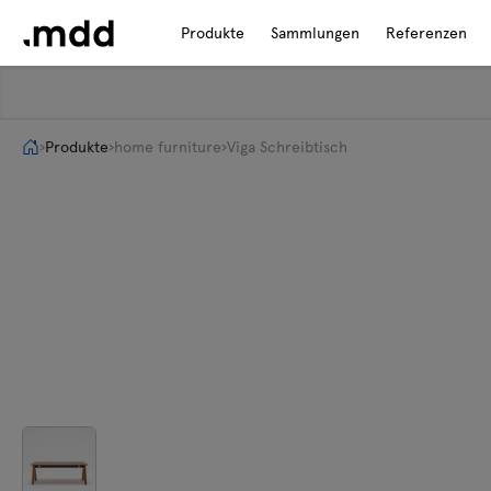
Produkte
Sammlungen
Referenzen
Kategorien
Sammlungen
Für Architekten
B2B
Über uns
›
Produkte
›
home furniture
›
Viga Schreibtisch
Imagebank
Linx
Designers
Neuigkeiten
Alle
Materialmuster und Mustersets
B2B
Nachhaltigkeit
Outdoor-Möbel
Sitzmöbel
Digitale Tools
Produkt-Feed
Sitzmöbel
Schreibtische
Empfangsbereiche
Chefzimmer
Schreibtische
Outdoor-Möbel
Aufbewahrungsmöbel
Akustik
Tische