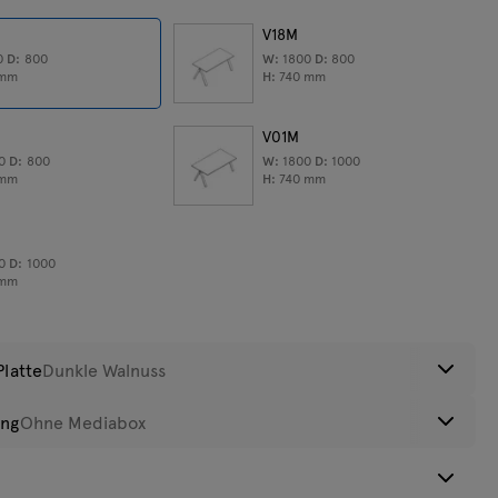
V18M
0
D:
800
W:
1800
D:
800
mm
H:
740
mm
V01M
00
D:
800
W:
1800
D:
1000
mm
H:
740
mm
00
D:
1000
mm
Platte
Dunkle Walnuss
ung
Ohne Mediabox
anadische
Kakao
Dunkle
Eiche Natur
 Mediabox
Kabelausschnitt
iche
Walnuss
+35€ netto