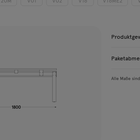
V20M
V01
V02
V16
V16ME2
Produktge
Paketabme
Alle Maße sin