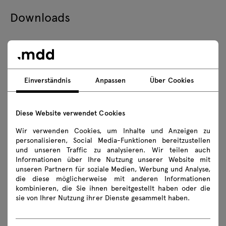
Downloads
Herunterladen
Fotos
Lookbook
Katalog
Einverständnis
Anpassen
Über Cookies
TechnischeBeschreibung
Zasady użytkowania
Diese Website verwendet Cookies
3D-Modelle aller Symbole der Kollektion herunterladen
Wir verwenden Cookies, um Inhalte und Anzeigen zu
2D dwg
3D dwg
3D 3ds
fbx
personalisieren, Social Media-Funktionen bereitzustellen
und unseren Traffic zu analysieren. Wir teilen auch
obj
skp
Revit
Informationen über Ihre Nutzung unserer Website mit
unseren Partnern für soziale Medien, Werbung und Analyse,
die diese möglicherweise mit anderen Informationen
Montageanleitungen
kombinieren, die Sie ihnen bereitgestellt haben oder die
sie von Ihrer Nutzung ihrer Dienste gesammelt haben.
PR1PP19
PR1PP19K
PR2PP19
PR2PP19K