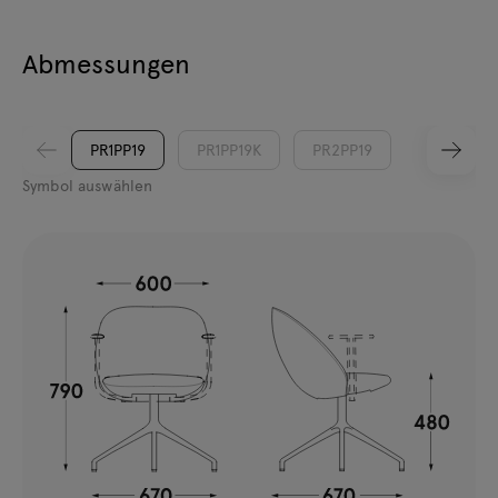
Abmessungen
PR1PP19
PR1PP19K
PR2PP19
Symbol auswählen