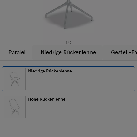
Beleuchtung
Anfragen
Angebot
Tamo
Alle Möbel
1
/
5
Paralel
Niedrige Rückenlehne
Gestell-F
Niedrige Rückenlehne
Hohe Rückenlehne