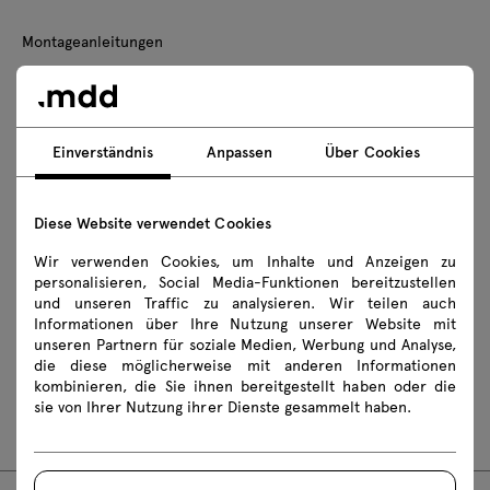
Montageanleitungen
V216M
V218M
V220M
V216
Einverständnis
Anpassen
Über Cookies
V216ME2
V218
V218ME2
V220
V220ME2
V216E2
V216ME3
V218E2
Diese Website verwendet Cookies
V218ME3
V220E2
V220ME3
V216E3
Wir verwenden Cookies, um Inhalte und Anzeigen zu
personalisieren, Social Media-Funktionen bereitzustellen
V216ME4
V218E3
V218ME4
V220E3
und unseren Traffic zu analysieren. Wir teilen auch
Informationen über Ihre Nutzung unserer Website mit
V220ME4
V216E4
V216LM
V218E4
unseren Partnern für soziale Medien, Werbung und Analyse,
die diese möglicherweise mit anderen Informationen
V218LM
V220E4
V220LM
V216L
kombinieren, die Sie ihnen bereitgestellt haben oder die
sie von Ihrer Nutzung ihrer Dienste gesammelt haben.
V218L
V220L