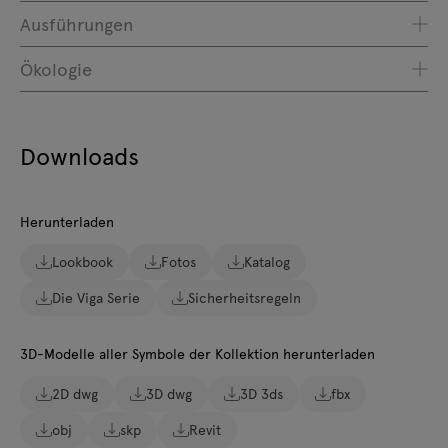
Ausführungen
Ökologie
Downloads
Herunterladen
Lookbook
Fotos
Katalog
Die Viga Serie
Sicherheitsregeln
3D-Modelle aller Symbole der Kollektion herunterladen
2D dwg
3D dwg
3D 3ds
fbx
obj
skp
Revit