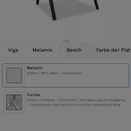
Beleuchtung
Anfragen
Angebot
Tamo
Alle Möbel
1
/
8
Viga
Melamin
Bench
Farbe der Plat
Melamin
(Platte - MFC; Beine - Holzfurnier)
Furnier
(Platte und Beine - Holzfurnier) Jede Maserung ist einzigartig
– Unterschiede sind natürlich und nicht reklamationsfähig.