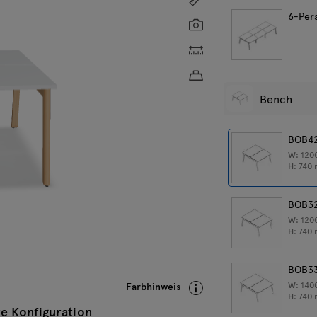
6-Per
Screenshot
Individuelle Abmessung
Ungefähres Produktgew
Bench
BOB4
W:
120
H:
740
BOB3
W:
120
H:
740
BOB3
W:
140
Farbhinweis
H:
740
e Konfiguration