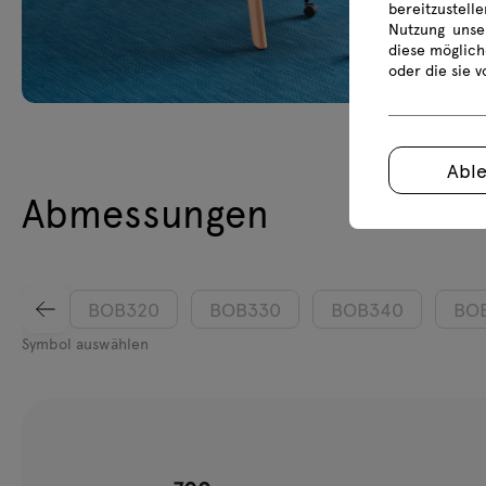
bereitzustell
Nutzung unse
diese möglich
oder die sie 
Abl
Abmessungen
BOB320
BOB330
BOB340
BO
Symbol auswählen