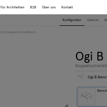
Für Architekten
B2B
Über uns
Kontakt
Konfigurator
Galerie
A
nch Doppelschreibtisch
Ogi B
Doppelschreibt
Ogi B Benc
Benc
Zeigen Sie die Abmess