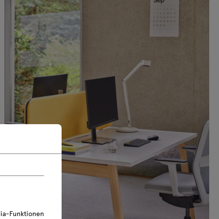
+174€ netto
 netto
abox M14E ohne
er x 2, Kunststoff
 netto
ia-Funktionen