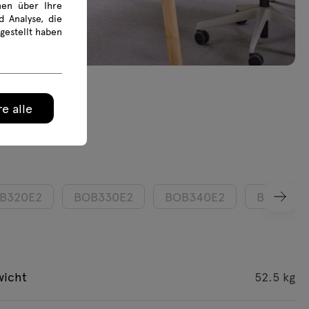
onen über Ihre
 Analyse, die
gestellt haben
e alle
B320E2
BOB330E2
BOB340E2
BOB350E
wicht
52.5 kg