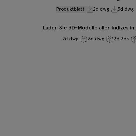
Produktblatt
2d dwg
3d dwg
Laden Sie 3D-Modelle aller Indizes i
2d dwg
3d dwg
3d 3ds