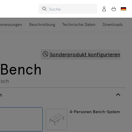
bmessungen
Beschreibung
Technische Daten
Downloads
Sonderprodukt konfigurieren
 Bench
isch
h
h
4-Personen Bench-System
ungen