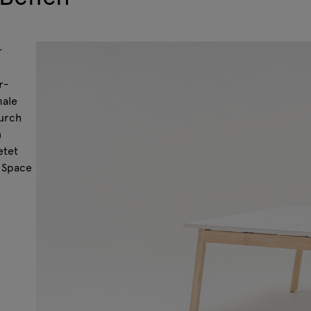
r
r-
male
durch
n
etet
n Space