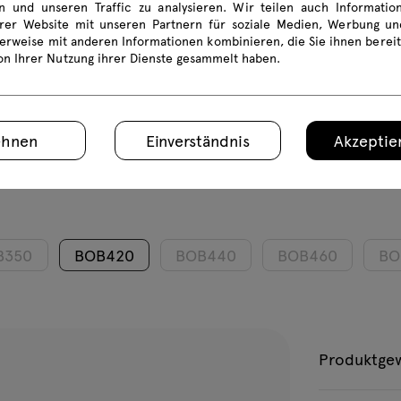
en und unseren Traffic zu analysieren. Wir teilen auch Informati
rer Website mit unseren Partnern für soziale Medien, Werbung und
erweise mit anderen Informationen kombinieren, die Sie ihnen bereit
von Ihrer Nutzung ihrer Dienste gesammelt haben.
ehnen
Einverständnis
Akzeptier
B350
BOB420
BOB440
BOB460
BO
Produktge