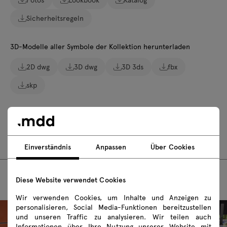
Sicherheitsregeln
3D-Modelle aller Symbole der Kollektion herunterladen
2D dwg
3D dwg
3D 3ds
fbx
skp
Montageanleitungen
N3NL01F
Einverständnis
Anpassen
Über Cookies
Diese Website verwendet Cookies
Wir verwenden Cookies, um Inhalte und Anzeigen zu
personalisieren, Social Media-Funktionen bereitzustellen
und unseren Traffic zu analysieren. Wir teilen auch
Informationen über Ihre Nutzung unserer Website mit