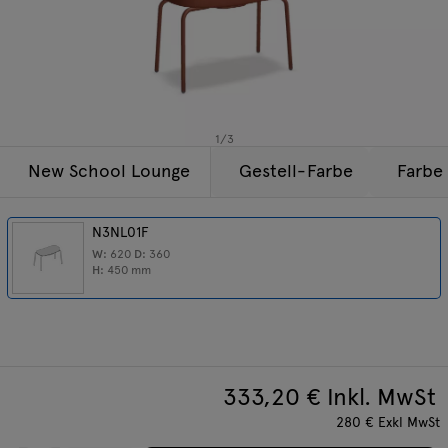
Beleuchtung
Anfragen
Angebot
Tamo
Alle Möbel
1
/
3
New School Lounge
Gestell-Farbe
Farbe 
N3NL01F
W:
620
D:
360
H:
450
mm
333,20
€ Inkl. MwSt
280
€
Exkl MwSt