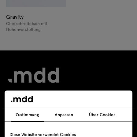
Gravity
Chefschreibtisch mit
Höhenverstellung
Kontakt
Zustimmung
Anpassen
Über Cookies
+49 800 589 3836
shop-de@mdd.eu
Diese Website verwendet Cookies