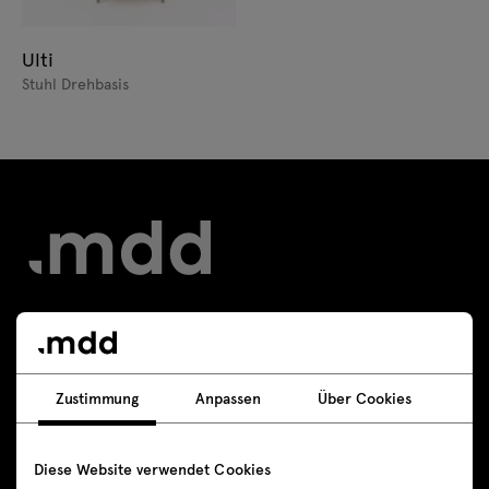
Ulti
Stuhl Drehbasis
Kontakt
Zustimmung
Anpassen
Über Cookies
+49 800 589 3836
shop-de@mdd.eu
Diese Website verwendet Cookies