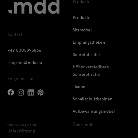
Produkte
Produkte
Sitzmöbel
Kontakt
Empfangstheken
+49 8005893836
Schreibtische
shop-de@mdd.eu
Höhenverstellbare
Schreibtische
Folge uns auf
Tische
Schallschutzkabinen
Aufbewahrungsmöbel
Werkzeuge und
Über .mdd
Unterstützung