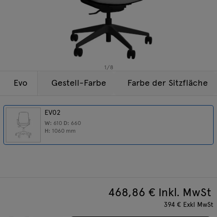
Beleuchtung
Anfragen
Angebot
Tamo
Alle Möbel
1
/
8
Evo
Gestell-Farbe
Farbe der Sitzfläche
EV02
W:
610
D:
660
H:
1060
mm
468,86
€ Inkl. MwSt
394
€
Exkl MwSt