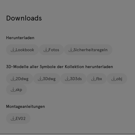
Downloads
Herunterladen
Lookbook
Fotos
Sicherheitsregeln
3D-Modelle aller Symbole der Kollektion herunterladen
2Ddwg
3Ddwg
3D3ds
fbx
obj
skp
Montageanleitungen
EV02