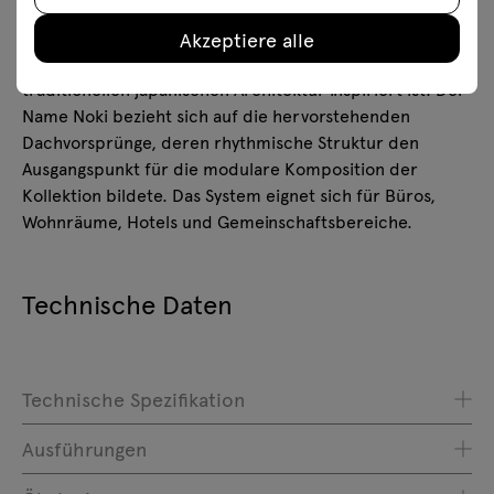
Raum ein funktionaler Stauraum schaffen. Das Regal
verbindet den natürlichen Charakter des Materials mit
Akzeptiere alle
einer minimalistischen Ästhetik, die von der
traditionellen japanischen Architektur inspiriert ist. Der
Name Noki bezieht sich auf die hervorstehenden
Dachvorsprünge, deren rhythmische Struktur den
Ausgangspunkt für die modulare Komposition der
Kollektion bildete. Das System eignet sich für Büros,
Wohnräume, Hotels und Gemeinschaftsbereiche.
Technische Daten
Technische Spezifikation
Ausführungen