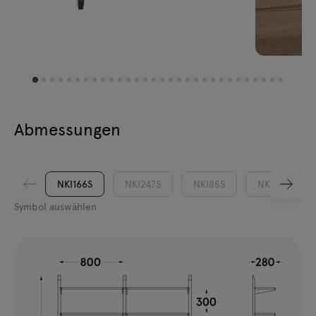
Abmessungen
NKI166S
NKI247S
NKI85S
NKI166D
Symbol auswählen