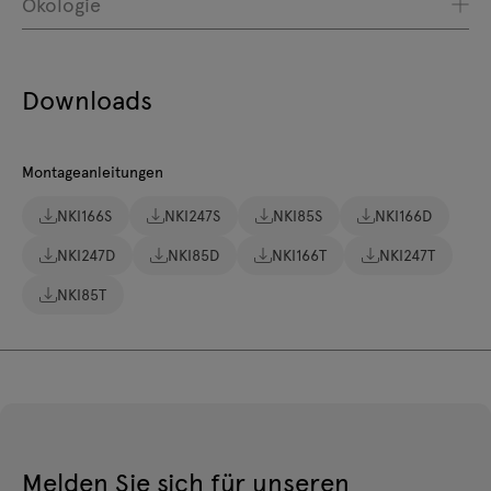
Ökologie
Downloads
Montageanleitungen
NKI166S
NKI247S
NKI85S
NKI166D
NKI247D
NKI85D
NKI166T
NKI247T
NKI85T
Melden Sie sich für unseren