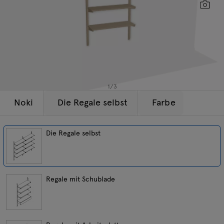
Beleuchtung
Anfragen
Sc
Angebot
Tamo
Alle Möbel
1
/
3
Noki
Die Regale selbst
Farbe
Die Regale selbst
Regale mit Schublade