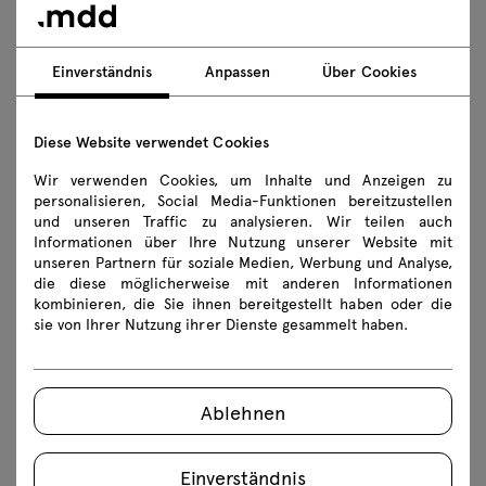
Holzfachboden Noki
Einverständnis
Anpassen
Über Cookies
Diese Website verwendet Cookies
Wir verwenden Cookies, um Inhalte und Anzeigen zu
personalisieren, Social Media-Funktionen bereitzustellen
und unseren Traffic zu analysieren. Wir teilen auch
Informationen über Ihre Nutzung unserer Website mit
unseren Partnern für soziale Medien, Werbung und Analyse,
die diese möglicherweise mit anderen Informationen
kombinieren, die Sie ihnen bereitgestellt haben oder die
sie von Ihrer Nutzung ihrer Dienste gesammelt haben.
Ablehnen
Noki ist ein System aus Wandregalen aus Holz. Dank
seiner leichten Form lässt sich damit auch auf kleinem
Einverständnis