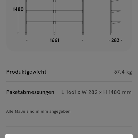
Produktgewicht
37.4 kg
Paketabmessungen
L 1661 x W 282 x H 1480 mm
Alle Maße sind in mm angegeben