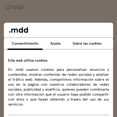
capas de espuma sobre un tablero de HDF.
Cristal
Las paredes interiores de la cabina son paneles
tapizados con la parte trasera en material
El cristal de las paredes es insonorizado, lo que
acústico.
mejora las propiedades acústicas de la cabina.
Consentimiento
Ajuste
Sobre las cookies
Esta web utiliza cookies
En .mdd usamos cookies para personalizar anuncios y
contenidos, mostrar contenido de redes sociales y analizar
el tráfico web. Además, compartimos información sobre el
uso en la página con nuestros colaboradores de redes
sociales, publicidad y analítica, quienes pueden combinarla
con otra información que el usuario haya podido compartir
con ellos o que hayan obtenido a través del uso de sus
servicios.