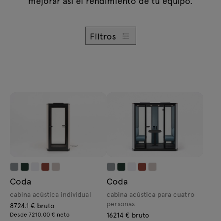
mejorar así el rendimiento de tu equipo.
Consultas
Lámparas
Oferta
Tamo
Filtros
Todos los muebles
Coda
Coda
cabina acústica individual
cabina acústica para cuatro
personas
8724.1 € bruto
Desde 7210.00 € neto
16214 € bruto