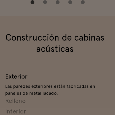
Construcción de cabinas
acústicas
Exterior
Las paredes exteriores están fabricadas en
paneles de metal lacado.
Relleno
Interior
El principal elemento aislante consiste en dos