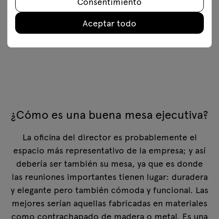
Consentimiento
mesa clásica
Aceptar todo
1422.96 € bruto
Desde 1176.00 € neto
¿Cómo es una buena mesa ejecutiva?
La oficina del director es probablemente el
espacio más representativo de la empresa; y así
debería ser también su mesa, ya que es donde
las reuniones importantes tienen lugar: duradera
y elegante pero también cómoda y funcional. Las
mejores serían aquellas fabricadas en materiales
como contrachapado de madera o metal. Es una