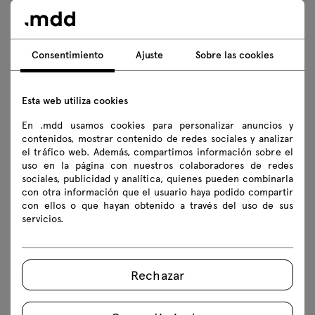
Consentimiento
Ajuste
Sobre las cookies
Esta web utiliza cookies
Quando
Quando
En .mdd usamos cookies para personalizar anuncios y
contenidos, mostrar contenido de redes sociales y analizar
mesa de café
mesita de café
el tráfico web. Además, compartimos información sobre el
452.54 € bruto
440.44 € bruto
uso en la página con nuestros colaboradores de redes
Desde 374.00 € neto
Desde 364.00 € neto
sociales, publicidad y analítica, quienes pueden combinarla
con otra información que el usuario haya podido compartir
con ellos o que hayan obtenido a través del uso de sus
servicios.
Rechazar
Mito