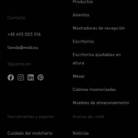
Productos
Asientos
Contacto
Mostradores de recepción
+48 693 003 016
Escritorios
tienda@mdd.eu
Escritorios ajustables en
altura
Síguenos en
Mesas
Cabinas insonorizadas
Muebles de almacenamiento
Herramientas y soporte
Acerca de .mdd
Cuidado del mobiliario
Noticias