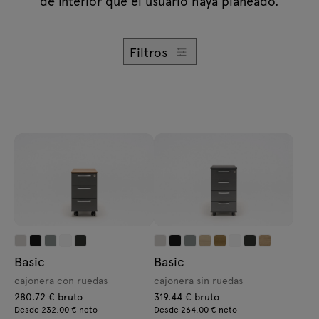
de interior que el usuario haya planeado.
Consultas
Lámparas
Oferta
Tamo
Filtros
Todos los muebles
Basic
Basic
cajonera con ruedas
cajonera sin ruedas
280.72 € bruto
319.44 € bruto
Desde 232.00 € neto
Desde 264.00 € neto