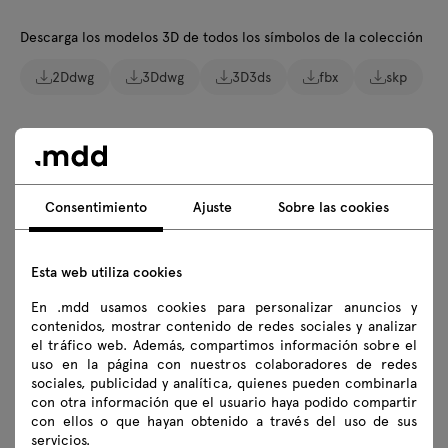
Descarga los modelos 3D de todos los símbolos de la colección
2Ddwg
3Ddwg
3D3ds
fbx
skp
Instrucciones de montaje
Consentimiento
Ajuste
Sobre las cookies
ZUS01
ZUS05
ZUS12
ZUS14
ZUS16
ZUS18
ZUS20
ZUS52
Esta web utiliza cookies
ZUS54
ZUS56
ZUS58
ZUS59
En .mdd usamos cookies para personalizar anuncios y
contenidos, mostrar contenido de redes sociales y analizar
ZPS610
ZPS612
ZPS614
ZPS616
el tráfico web. Además, compartimos información sobre el
uso en la página con nuestros colaboradores de redes
ZPS618
ZPS620
ZPS810
ZPS812
sociales, publicidad y analítica, quienes pueden combinarla
con otra información que el usuario haya podido compartir
ZPS814
ZPS816
ZPS818
ZPS820
con ellos o que hayan obtenido a través del uso de sus
servicios.