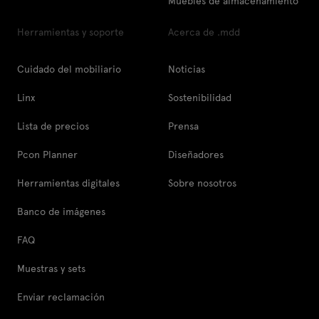
Muebles de almacenamiento
Herramientas y soporte
Acerca de .mdd
Cuidado del mobiliario
Noticias
Linx
Sostenibilidad
Lista de precios
Prensa
Pcon Planner
Diseñadores
Herramientas digitales
Sobre nosotros
Banco de imágenes
FAQ
Muestras y sets
Enviar reclamación