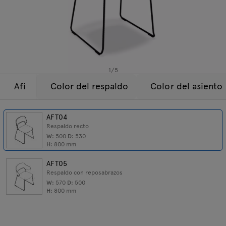
Lámparas
Consultas
Oferta
Tamo
Todos los muebles
1
/
5
Afi
Color del respaldo
Color del asiento
AFT04
Respaldo recto
W:
500
D:
530
H:
800
mm
AFT05
Respaldo con reposabrazos
W:
570
D:
500
H:
800
mm