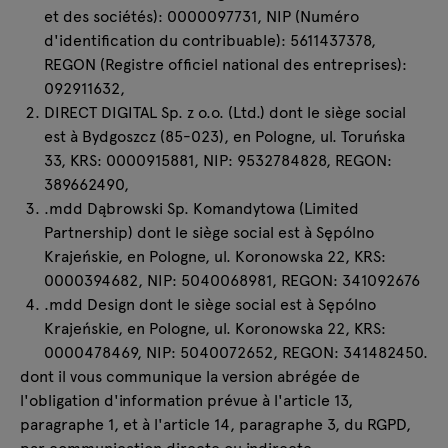
et des sociétés): 0000097731, NIP (Numéro
d'identification du contribuable): 5611437378,
REGON (Registre officiel national des entreprises):
092911632,
DIRECT DIGITAL Sp. z o.o. (Ltd.) dont le siège social
est à Bydgoszcz (85-023), en Pologne, ul. Toruńska
33, KRS: 0000915881, NIP: 9532784828, REGON:
389662490,
.mdd Dąbrowski Sp. Komandytowa (Limited
Partnership) dont le siège social est à Sępólno
Krajeńskie, en Pologne, ul. Koronowska 22, KRS:
0000394682, NIP: 5040068981, REGON: 341092676
.mdd Design dont le siège social est à Sępólno
Krajeńskie, en Pologne, ul. Koronowska 22, KRS:
0000478469, NIP: 5040072652, REGON: 341482450.
dont il vous communique la version abrégée de
l'obligation d'information prévue à l'article 13,
paragraphe 1, et à l'article 14, paragraphe 3, du RGPD,
par communication directe ou indirecte.