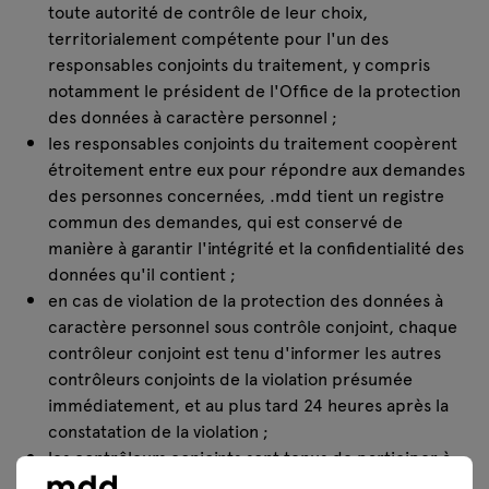
toute autorité de contrôle de leur choix,
territorialement compétente pour l'un des
responsables conjoints du traitement, y compris
notamment le président de l'Office de la protection
des données à caractère personnel ;
les responsables conjoints du traitement coopèrent
étroitement entre eux pour répondre aux demandes
des personnes concernées, .mdd tient un registre
commun des demandes, qui est conservé de
manière à garantir l'intégrité et la confidentialité des
données qu'il contient ;
en cas de violation de la protection des données à
caractère personnel sous contrôle conjoint, chaque
contrôleur conjoint est tenu d'informer les autres
contrôleurs conjoints de la violation présumée
immédiatement, et au plus tard 24 heures après la
constatation de la violation ;
les contrôleurs conjoints sont tenus de participer à
l'enquête sur la violation constatée. Le contrôleur