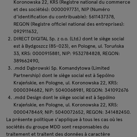
Koronowska 22, KRS (Registre national du commerce
et des sociétés): 0000097731, NIP (Numéro
d'identification du contribuable): 5611437378,
REGON (Registre officiel national des entreprises):
092911632,
DIRECT DIGITAL Sp. z o.o. (Ltd.) dont le siège social
est à Bydgoszcz (85-023), en Pologne, ul. Toruńska
33, KRS: 0000915881, NIP: 9532784828, REGON:
389662490,
.mdd Dąbrowski Sp. Komandytowa (Limited
Partnership) dont le siège social est à Sępólno
Krajeńskie, en Pologne, ul. Koronowska 22, KRS:
0000394682, NIP: 5040068981, REGON: 341092676
.mdd Design dont le siège social est à Sępólno
Krajeńskie, en Pologne, ul. Koronowska 22, KRS:
0000478469, NIP: 5040072652, REGON: 341482450.
La présente politique s'applique à tous les cas où les
sociétés du groupe MDD sont responsables du
traitement et traitent des données à caractère