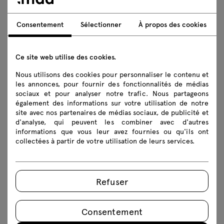
conjoint qui a décelé une violation est tenu de
procéder à une analyse préliminaire du risque que
Consentement
Sélectionner
À propos des cookies
représente la violation pour les droits et libertés des
personnes concernées et de communiquer les
résultats aux autres contrôleurs conjoints ;
Ce site web utilise des cookies.
les responsables conjoints du traitement - sur la
Nous utilisons des cookies pour personnaliser le contenu et
base des résultats de l'analyse des risques effectuée
les annonces, pour fournir des fonctionnalités de médias
- décident conjointement de la notification de la
sociaux et pour analyser notre trafic. Nous partageons
également des informations sur votre utilisation de notre
violation à l'autorité de contrôle compétente et aux
site avec nos partenaires de médias sociaux, de publicité et
personnes concernées et désignent le responsable
d'analyse, qui peuvent les combiner avec d'autres
conjoint du traitement chargé de la mise en œuvre
informations que vous leur avez fournies ou qu'ils ont
des obligations d'information susmentionnées.
collectées à partir de votre utilisation de leurs services.
Comment nous contacter au sujet de
vos données personnelles ?
Refuser
Vous souhaitez nous informer d'une violation de la
protection de vos données personnelles, nous envoyer
une demande concernant vos droits en tant que
Consentement
personne concernée ? Vous avez des questions ou des