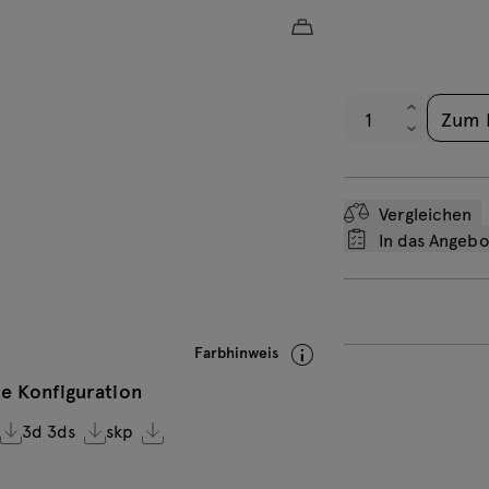
Ungefähres Produktgew
Weiß Pastell
A
S
Zum 
Vergleichen
In das Angeb
Farbhinweis
e Konfiguration
3d 3ds
skp