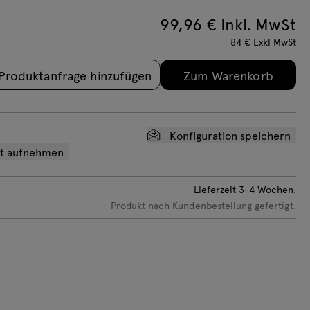
icht:
1,75
kg
99,96
€ Inkl. MwSt
luminium
Schwarz
84
€
Exkl MwSt
atinato
Produktanfrage hinzufügen
Zum Warenkorb
Konfiguration speichern
ot aufnehmen
Lieferzeit
3-4
Wochen.
Produkt nach Kundenbestellung gefertigt.