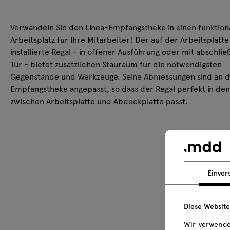
Verwandeln Sie den Linea-Empfangstheke in einen funktion
Arbeitsplatz für Ihre Mitarbeiter! Der auf der Arbeitsplatte
installierte Regal - in offener Ausführung oder mit abschli
Tür - bietet zusätzlichen Stauraum für die notwendigsten
Gegenstände und Werkzeuge. Seine Abmessungen sind an d
Empfangstheke angepasst, so dass der Regal perfekt in de
zwischen Arbeitsplatte und Abdeckplatte passt.
Einver
Diese Websit
Wir verwende