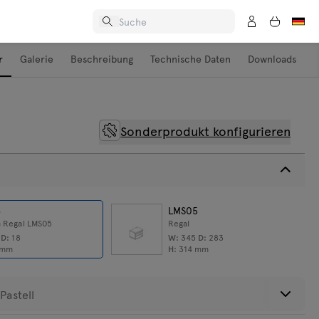
r
Galerie
Beschreibung
Technische Daten
Downloads
Sonderprodukt konfigurieren
6
LMS05
m Regal LMS05
Regal
9
D:
18
W:
345
D:
283
mm
H:
314
mm
ungen
Pastell
en