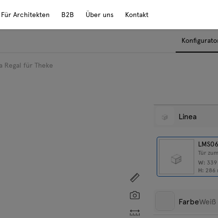
Für Architekten
B2B
Über uns
Kontakt
Konfigurato
a Regal für Theke
Linea
LMS0
Tür zu
W:
33
H:
286
Zeigen Sie die Abmess
Screenshot
Farbe
Weiß 
Individuelle Abmessung