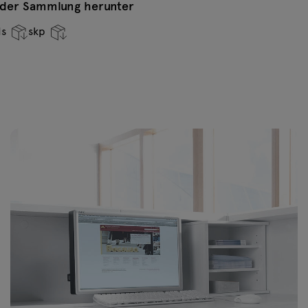
n der Sammlung herunter
ds
skp