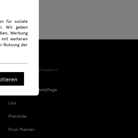
n für soziale
en. Wir geben
edien, Werbung
 mit weiteren
er Nutzung der
Tools und Kundensupport
ptieren
Die richtige Möbelpflege
Linx
Preisliste
Pcon Planner