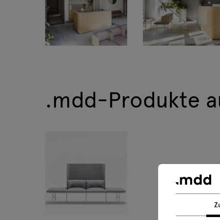
Tamo
.mdd-Produkte a
Z