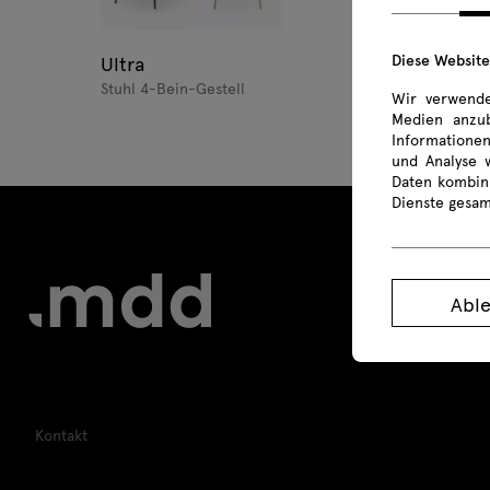
Diese Websit
Ultra
Stuhl 4-Bein-Gestell
Wir verwende
Medien anzub
Informationen
und Analyse 
Daten kombini
Dienste gesa
Abl
Kontakt