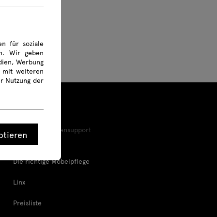
n für soziale
en. Wir geben
edien, Werbung
 mit weiteren
er Nutzung der
Tools und Kundensupport
ptieren
Die richtige Möbelpflege
Linx
Preisliste