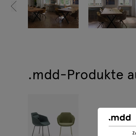
Tamo
.mdd-Produkte a
Z