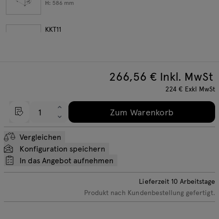
H:
586
mm
KKT11
W:
416
D:
600
H:
586
mm
266,56
€ Inkl. MwSt
KKT12
W:
402
D:
600
224
€
Exkl MwSt
H:
586
mm
Zum Warenkorb
Vergleichen
Konfiguration speichern
In das Angebot aufnehmen
Lieferzeit
10
Arbeitstage
Produkt nach Kundenbestellung gefertigt.