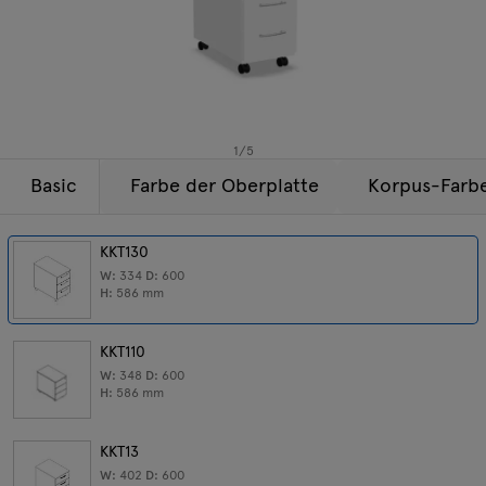
Beleuchtung
Anfragen
Angebot
Tamo
Alle Möbel
1
/
5
Basic
Farbe der Oberplatte
Korpus-Farb
KKT130
W:
334
D:
600
H:
586
mm
KKT110
W:
348
D:
600
H:
586
mm
KKT13
W:
402
D:
600