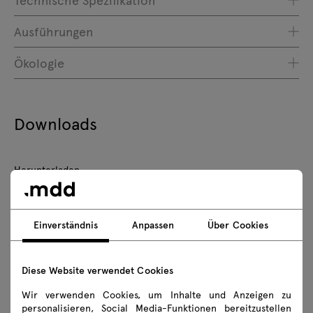
Ausführungen
Ökologie
Downloads
Herunterladen
Fotos
Lookbook
Katalog
Sicherheitsregeln
Einverständnis
Anpassen
Über Cookies
3D-Modelle aller Symbole der Kollektion herunterladen
Diese Website verwendet Cookies
2D dwg
3D dwg
3D 3ds
fbx
Wir verwenden Cookies, um Inhalte und Anzeigen zu
personalisieren, Social Media-Funktionen bereitzustellen