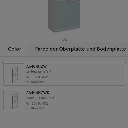
Beleuchtung
Anfragen
Angebot
Tamo
Alle Möbel
1
/
6
Color
Farbe der Oberplatte und Bodenplatte
A5404HZW
zerlegt geliefert
W:
801
D:
432
H:
1833
mm
A5404HZWK
montiert geliefert
W:
801
D:
432
H:
1833
mm