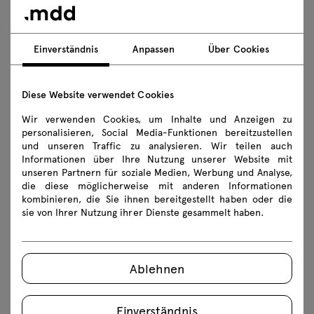
Downloads
Einverständnis
Anpassen
Über Cookies
Herunterladen
Diese Website verwendet Cookies
Fotos
Lookbook
Katalog
Wir verwenden Cookies, um Inhalte und Anzeigen zu
personalisieren, Social Media-Funktionen bereitzustellen
Sicherheitsregeln
und unseren Traffic zu analysieren. Wir teilen auch
Informationen über Ihre Nutzung unserer Website mit
unseren Partnern für soziale Medien, Werbung und Analyse,
3D-Modelle aller Symbole der Kollektion herunterladen
die diese möglicherweise mit anderen Informationen
kombinieren, die Sie ihnen bereitgestellt haben oder die
2D dwg
3D dwg
3D 3ds
fbx
sie von Ihrer Nutzung ihrer Dienste gesammelt haben.
skp
Ablehnen
Montageanleitungen
A5404HZW
A5404HZWK
Einverständnis