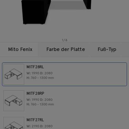
Beleuchtung
Anfragen
Angebot
Tamo
Alle Möbel
1
/
6
Mito Fenix
Farbe der Platte
Fuß-Typ
MITF28RL
W:
1990
D:
2080
H:
760 - 1300
mm
MITF28RP
W:
1990
D:
2080
H:
760 - 1300
mm
MITF27RL
W:
2190
D:
2080