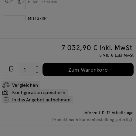
H:
760 - 1300
mm
MITF27RP
W:
2190
D:
2080
H:
760 - 1300
mm
7 032,90
€ Inkl. MwSt
5 910
€
Exkl MwSt
Zum Warenkorb
Vergleichen
Konfiguration speichern
In das Angebot aufnehmen
Lieferzeit
11-12
Arbeitstage
Produkt nach Kundenbestellung gefertigt.