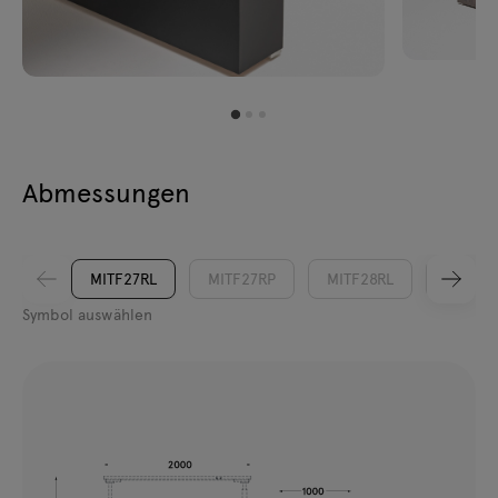
Abmessungen
MITF27RL
MITF27RP
MITF28RL
MITF28
Symbol auswählen