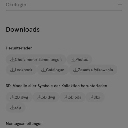
Ökologie
Downloads
Herunterladen
Chefzimmer Sammlungen
Photos
Lookbook
Catalogue
Zasady użytkowania
3D-Modelle aller Symbole der Kollektion herunterladen
2D dwg
3D dwg
3D 3ds
fbx
skp
Montageanleitungen