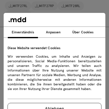
MITF27RL
MITF27RP
MITF28RL
MITF28RP
Einverständnis
Anpassen
Über Cookies
FAQ
Diese Website verwendet Cookies
Wir verwenden Cookies, um Inhalte und Anzeigen zu
personalisieren, Social Media-Funktionen bereitzustellen
Wie lang ist das Stormkabel?
und unseren Traffic zu analysieren. Wir teilen auch
Informationen über Ihre Nutzung unserer Website mit
Wie verwende ich die verschiedenen Funktionen
unseren Partnern für soziale Medien, Werbung und Analyse,
die diese möglicherweise mit anderen Informationen
des Schreibtischbedienfelds?
kombinieren, die Sie ihnen bereitgestellt haben oder die
sie von Ihrer Nutzung ihrer Dienste gesammelt haben.
Was muss ich tun, wenn der Schreibtisch schief
steht?
Ablehnen