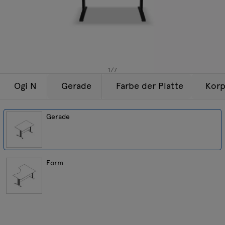
Beleuchtung
Anfragen
Angebot
Tamo
Alle Möbel
1
/
7
Ogi N
Gerade
Farbe der Platte
Korp
Gerade
Form