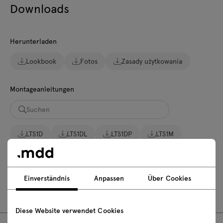
Downloads
Herunterladen
Lookbook
Fotos
Zasady użytkowania
Montageanleitungen
LTS1D
LTS1DL
LTS1DP
LTS1M
LTS1ML
LTS1MP
LTS1S
LTS1SL
LTS1SP
LTS2D
LTS2DL
LTS2DP
Einverständnis
Anpassen
Über Cookies
LTS2M
LTS2ML
LTS2MP
Diese Website verwendet Cookies