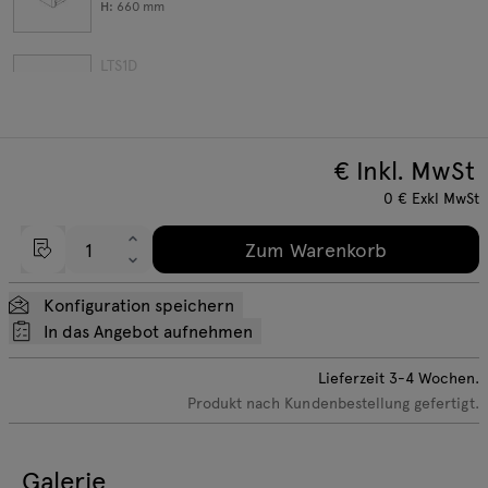
H:
660
mm
LTS1D
W:
880
D:
940
H:
660
mm
€ Inkl. MwSt
LTS1DL
W:
1100
D:
940
0
€
Exkl MwSt
H:
660
mm
Zum Warenkorb
LTS1DP
W:
1100
D:
940
Konfiguration speichern
H:
660
mm
In das Angebot aufnehmen
LTS1SP
Lieferzeit
3-4
Wochen.
W:
1220
D:
1660
Produkt nach Kundenbestellung gefertigt.
H:
660
mm
LTS1S
Galerie