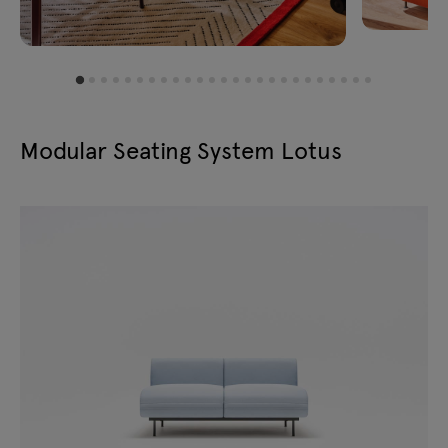
W:
1760
D:
940
H:
660
mm
LTS2DL
W:
1980
D:
940
H:
660
mm
Modular Seating System Lotus
LTS2DP
W:
1980
D:
940
H:
660
mm
Gehen Sie zu vordefinierten Konfigurationen