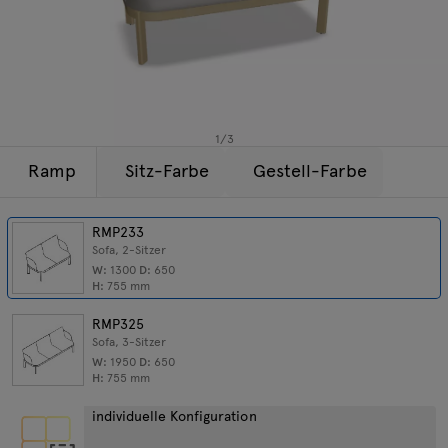
Beleuchtung
Anfragen
Angebot
Tamo
Alle Möbel
1
/
3
Ramp
Sitz-Farbe
Gestell-Farbe
RMP233
Sofa, 2-Sitzer
W:
1300
D:
650
H:
755
mm
RMP325
Sofa, 3-Sitzer
W:
1950
D:
650
H:
755
mm
individuelle Konfiguration