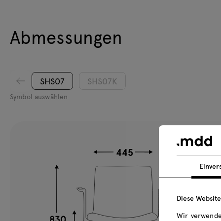
Abmessungen
SHS07
SHS07K
Symbol auswählen
Einver
Diese Websit
Wir verwende