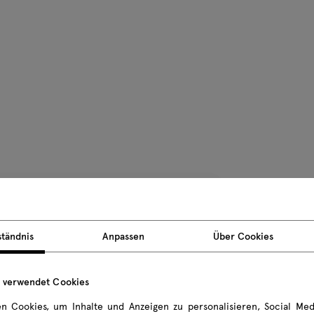
Produktge
ständnis
Anpassen
Über Cookies
Paketabme
e verwendet Cookies
Alle Maße sin
n Cookies, um Inhalte und Anzeigen zu personalisieren, Social Med