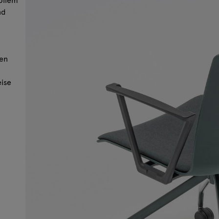
nd
sen
eise