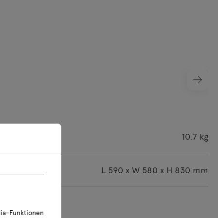
wicht
10.7 kg
ssungen
L 590 x W 580 x H 830 mm
d in mm angegeben
ia-Funktionen