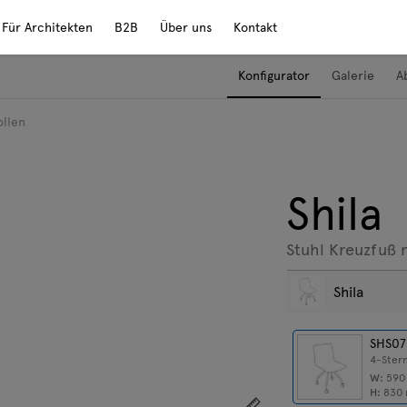
Für Architekten
B2B
Über uns
Kontakt
Konfigurator
Galerie
A
ollen
Shila
Stuhl Kreuzfuß 
Shila
SHS07
4-Stern
W:
59
H:
830
Zeigen Sie die Abmess