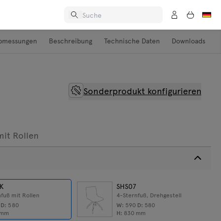
bmessungen
Beschreibung
Technische Daten
Downloads
Sonderprodukt konfigurieren
mit Rollen
K
SHS07
fuß mit Rollen
4-Sternfuß, Drehgestell
0
D:
580
W:
590
D:
580
mm
H:
830
mm
ungen