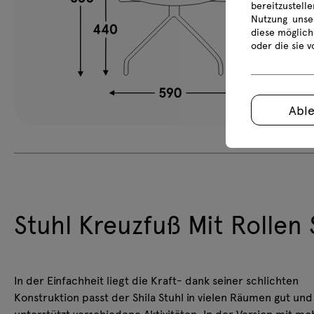
bereitzustell
Nutzung unse
diese möglich
oder die sie 
Abl
Stuhl Kreuzfuß Mit Rollen 
In der Einfachheit liegt die Kraft- dank seiner schlichten
Konstruktion passt der Shila Stuhl in vielen Räumen gut und
unterstützt verschiedene Aktivitäten. In der Version mit m