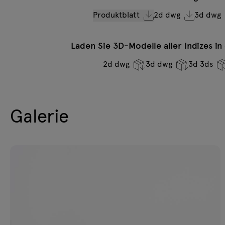
Produktblatt
2d dwg
3d dwg
Laden Sie 3D-Modelle aller Indizes i
2d dwg
3d dwg
3d 3ds
Galerie