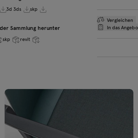
3d 3ds
skp
Vergleichen
In das Angeb
n der Sammlung herunter
skp
revit