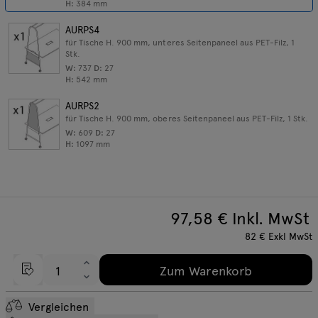
Beleuchtung
H:
384
mm
Anfragen
AURPS4
Angebot
Tamo
für Tische H. 900 mm, unteres Seitenpaneel aus PET-Filz, 1
Stk.
W:
737
D:
27
H:
542
mm
Alle Möbel
AURPS2
für Tische H. 900 mm, oberes Seitenpaneel aus PET-Filz, 1 Stk.
W:
609
D:
27
H:
1097
mm
AURP03
für Tische H. 740 mm, untere Seitenpaneele aus PET-Filz, 2
Stk.
W:
737
D:
27
97,58
€ Inkl. MwSt
H:
384
mm
82
€
Exkl MwSt
AURPS1
für Tische H. 740 mm, oberes Seitenpaneel aus PET-Filz, 1 Stk.
Zum Warenkorb
W:
641
D:
27
H:
1252
mm
Vergleichen
AURP04