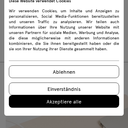
Diese Website verwendet Cookies
Zasady użytkowania
Wir verwenden Cookies, um Inhalte und Anzeigen zu
personalisieren, Social Media-Funktionen bereitzustellen
und unseren Traffic zu analysieren. Wir teilen auch
Montageanleitungen
Informationen über Ihre Nutzung unserer Website mit
unseren Partnern für soziale Medien, Werbung und Analyse,
AURP01
AURP02
AURP03
AURP04
die diese möglicherweise mit anderen Informationen
kombinieren, die Sie ihnen bereitgestellt haben oder die
AURPS1
AURPS2
AURPS3
AURPS4
sie von Ihrer Nutzung ihrer Dienste gesammelt haben.
Ablehnen
Empfohlene Produkte
Einverständnis
Akzeptiere alle