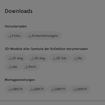
Downloads
Herunterladen
Fotos
Sicherheitsregeln
3D-Modelle aller Symbole der Kollektion herunterladen
2D dwg
3D dwg
3D 3ds
fbx
skp
Revit
Montageanleitungen
GBK711
GBK79
GBR711
GBR79