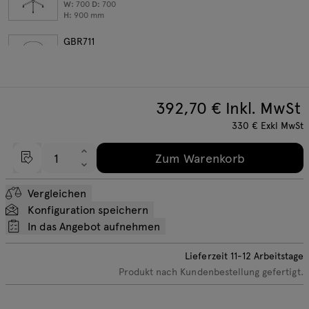
W:
700
D:
700
H:
900
mm
GBR711
runder Tisch
W:
700
D:
700
H:
1100
mm
392,70
€ Inkl. MwSt
330
€
Exkl MwSt
Zum Warenkorb
Vergleichen
Konfiguration speichern
In das Angebot aufnehmen
Lieferzeit
11-12
Arbeitstage
Produkt nach Kundenbestellung gefertigt.