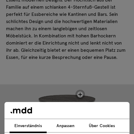
Familie auf einem schlanken 4-Sternfuß-Gestell ist
perfekt für Essbereiche wie Kantinen und Bars. Sein
schlichtes Design und die hochwertigen Materialien
machen ihn zu einem langlebigen und zeitlosen
Möbelstück. In Kombination mit hohen Barhockern
dominiert er die Einrichtung nicht und lenkt nicht von
ihr ab. Gleichzeitig bietet er einen bequemen Platz zum
Essen, für eine kurze Besprechung oder eine Pause.
Einverständnis
Anpassen
Über Cookies