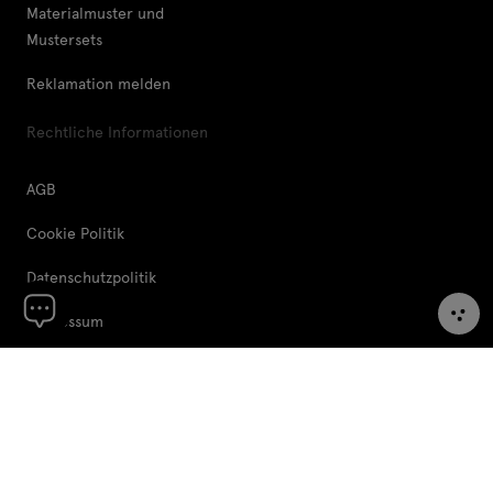
Materialmuster und
Mustersets
Reklamation melden
Rechtliche Informationen
AGB
Cookie Politik
Datenschutzpolitik
Impressum
Europäische Union
© .mdd 2026
Region ändern