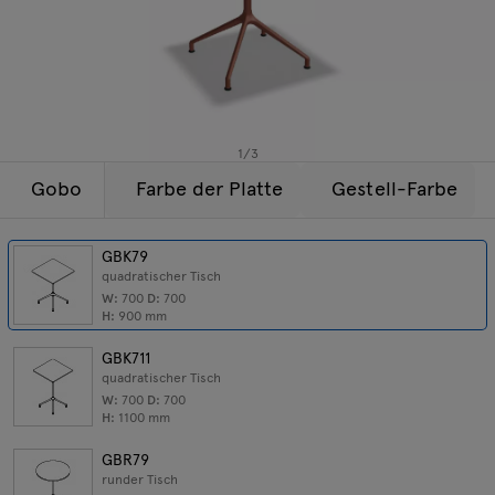
Beleuchtung
Anfragen
Angebot
Tamo
Alle Möbel
1
/
3
Gobo
Farbe der Platte
Gestell-Farbe
GBK79
quadratischer Tisch
W:
700
D:
700
H:
900
mm
GBK711
quadratischer Tisch
W:
700
D:
700
H:
1100
mm
GBR79
runder Tisch