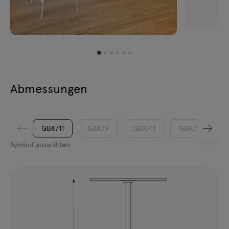
Abmessungen
GBK711
GBK79
GBR711
GBR79
Symbol auswählen