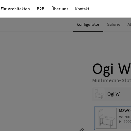
Für Architekten
B2B
Über uns
Kontakt
Konfigurator
Galerie
A
Ogi 
Multimedia-Sta
Ogi W
MSW0
W:
70
H:
200
Zeigen Sie die Abmess