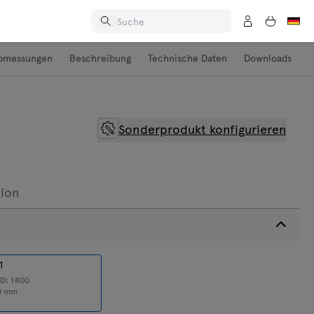
bmessungen
Beschreibung
Technische Daten
Downloads
Sonderprodukt konfigurieren
W
tion
1
0
D:
1800
0
mm
ungen