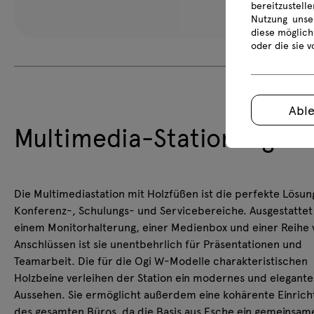
bereitzustell
Nutzung unse
diese möglich
oder die sie 
Abl
Multimedia-Station Ogi W
Die Multimediastation mit Holzfüßen ist die perfekte Lösun
Konferenz-, Schulungs- und Servicebereiche. Ausgestattet
einem Monitorhalterung, einer Medienbox und einer Reihe 
Anschlüssen ist sie unentbehrlich für Präsentationen und
Teamarbeit. Die für die Ogi W-Modelle charakteristischen
Holzbeine verleihen der Station ein modernes und elegante
Aussehen. Sie ermöglicht außerdem eine kohärente Einrich
des gesamten Büros, da die Basis aus Esche ein gemeinsam