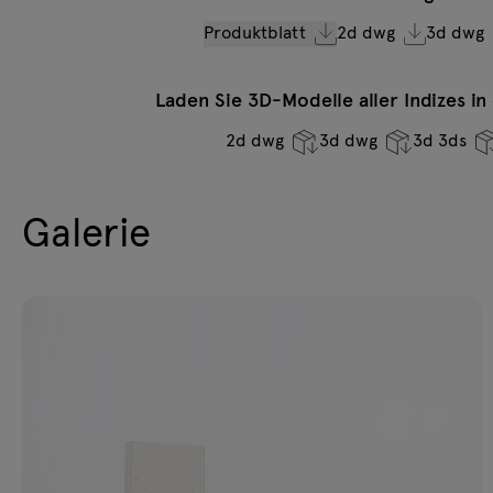
Produktblatt
2d dwg
3d dwg
Laden Sie 3D-Modelle aller Indizes i
2d dwg
3d dwg
3d 3ds
Galerie