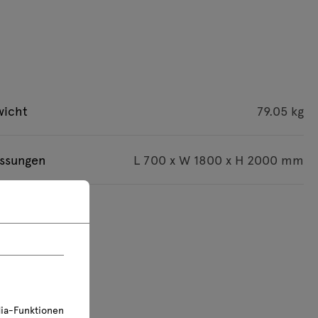
wicht
79.05 kg
ssungen
L 700 x W 1800 x H 2000 mm
d in mm angegeben
ia-Funktionen