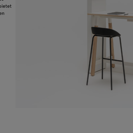
bietet
en