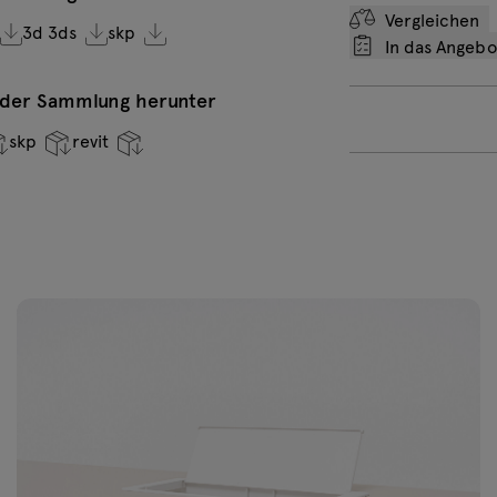
A, 1xH
Vergleichen
3d 3ds
skp
In das Angeb
n der Sammlung herunter
skp
revit