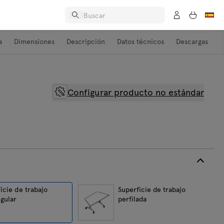
a
Dimensiones
Descripción
Datos técnicos
Descargas
Configurar producto no estándar
icie de trabajo
Superficie de trabajo
gular
perfilada