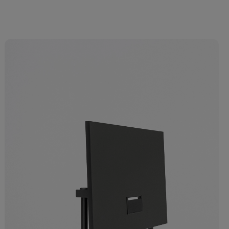
netto
+95€ netto
box M04E sin
mediabox M14E sin
tores X 1, aluminio
conectores X 1, plástico
netto
+54€ netto