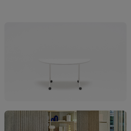
+85€ 
media
conec
+87€ 