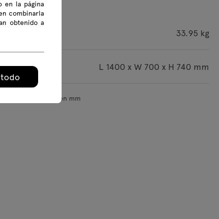
o en la página
den combinarla
an obtenido a
roducto
33.95 kg
s del paquete
L 1400 x W 700 x H 740 mm
 todo
ensiones se indican en mm