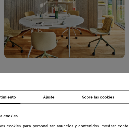
timiento
Ajuste
Sobre las cookies
V08
RV09
RV10
RV11
RV12
RV1
za cookies
os cookies para personalizar anuncios y contenidos, mostrar conte