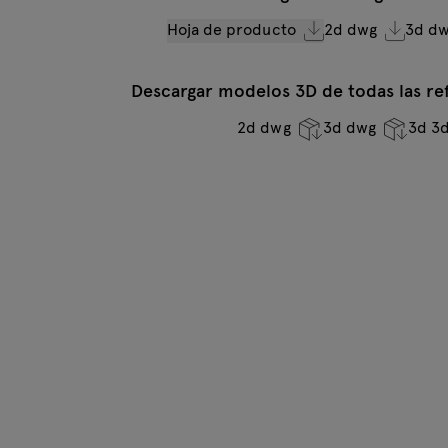
Hoja de producto
2d dwg
3d d
Descargar modelos 3D de todas las ref
2d dwg
3d dwg
3d 3