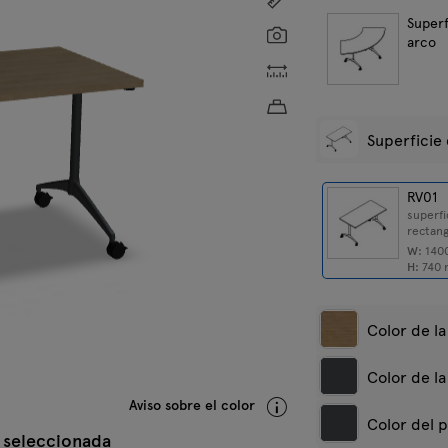
Superf
Screenshot
arco
Dimensiones personaliz
Peso aproximado del p
Superficie
RV01
superfi
rectang
W:
140
H:
740
Color de la
Color de la
Aviso sobre el color
Blanco pastel
A
Color del p
s
 seleccionada