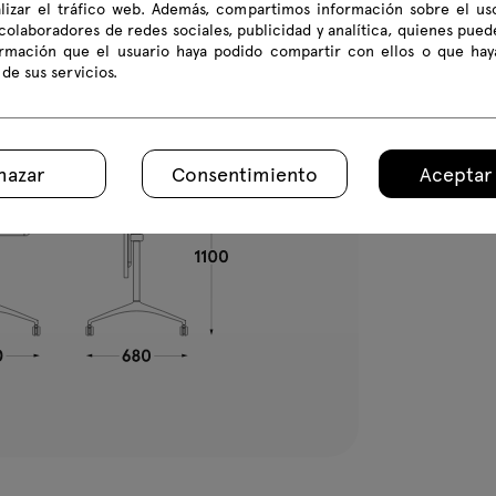
alizar el tráfico web. Además, compartimos información sobre el us
colaboradores de redes sociales, publicidad y analítica, quienes pue
ormación que el usuario haya podido compartir con ellos o que hay
Peso del p
 de sus servicios.
Dimensione
hazar
Consentimiento
Aceptar
Todas las dim