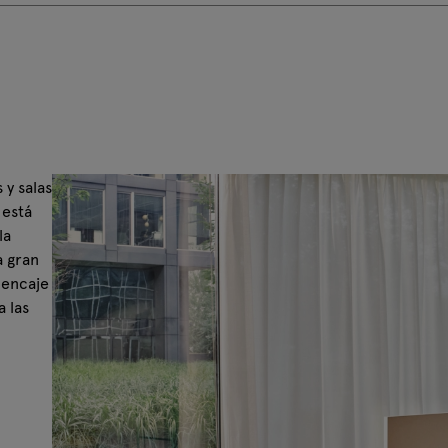
 y salas
 está
la
a gran
 encaje
a las