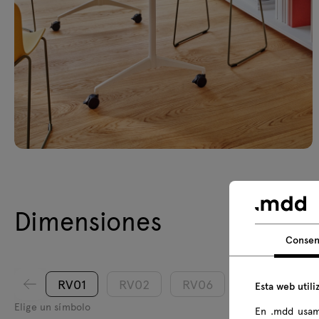
Dimensiones
Consen
RV01
RV02
RV06
RV07
R
Esta web utili
Elige un símbolo
En .mdd usam