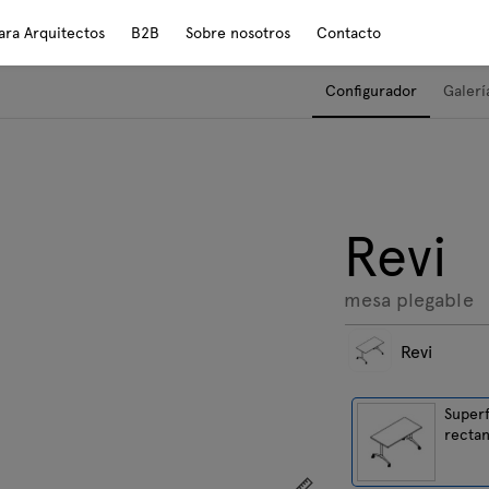
ara Arquitectos
B2B
Sobre nosotros
Contacto
Configurador
Galerí
Revi
mesa plegable
Revi
Superf
rectan
Mostrar dimensiones