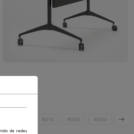
3
RV14
RV15
RV03
RV04
RV05
nido de redes