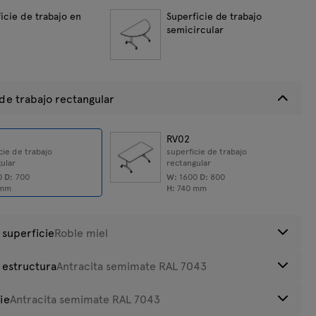
icie de trabajo en
Superficie de trabajo
semicircular
adas
roducto:
33,95
kg
 de trabajo rectangular
RV02
cie de trabajo
superficie de trabajo
ular
rectangular
0
D:
700
W:
1600
D:
800
mm
H:
740
mm
 superficie
Roble miel
 estructura
Antracita semimate RAL 7043
luminio
Antracita
Negro
Acacia
ie
Antracita semimate RAL 7043
atinato