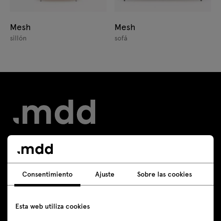
Mesh
Mesh
sillón
sofá
Contacto
Consentimiento
Ajuste
Sobre las cookies
+48 605 293 226
tienda@mdd.eu
Esta web utiliza cookies