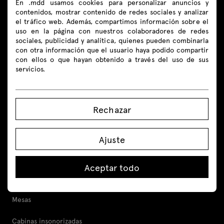
En .mdd usamos cookies para personalizar anuncios y
Síguenos
contenidos, mostrar contenido de redes sociales y analizar
el tráfico web. Además, compartimos información sobre el
uso en la página con nuestros colaboradores de redes
sociales, publicidad y analítica, quienes pueden combinarla
con otra información que el usuario haya podido compartir
con ellos o que hayan obtenido a través del uso de sus
Productos
servicios.
Todo
Rechazar
Asientos
Mostradores de recepción
Ajuste
Escritorios
Aceptar todo
Escritorio ajustable en altura
Mesas
Cabinas insonorizadas