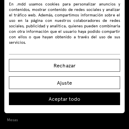
En .mdd usamos cookies para personalizar anuncios y
contenidos, mostrar contenido de redes sociales y analizar
Síguenos
el tráfico web. Además, compartimos información sobre el
uso en la página con nuestros colaboradores de redes
sociales, publicidad y analítica, quienes pueden combinarla
con otra información que el usuario haya podido compartir
con ellos o que hayan obtenido a través del uso de sus
servicios.
Productos
Todo
Rechazar
Asientos
Ajuste
Mostradores de recepción
Escritorios
Aceptar todo
Escritorio ajustable en altura
Mesas