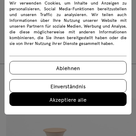
Wir verwenden Cookies, um Inhalte und Anzeigen zu
2D dwg
3D dwg
3D 3ds
fbx
personalisieren, Social Media-Funktionen bereitzustellen
und unseren Traffic zu analysieren. Wir teilen auch
skp
Revit
Informationen über Ihre Nutzung unserer Website mit
unseren Partnern für soziale Medien, Werbung und Analyse,
die diese möglicherweise mit anderen Informationen
Montageanleitungen
kombinieren, die Sie ihnen bereitgestellt haben oder die
sie von Ihrer Nutzung ihrer Dienste gesammelt haben.
GAV6
Ablehnen
Empfohlene Produkte
Einverständnis
Akzeptiere alle