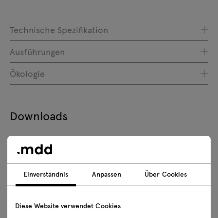
Technische Spezifikation
Ausführungen
Ökologie
Downloads
Herunterladen
Chefzimmer Sammlungen
Fotos
Lookbook
Einverständnis
Anpassen
Über Cookies
Katalog
Sicherheitsregeln
Diese Website verwendet Cookies
3D-Modelle aller Symbole der Kollektion herunterladen