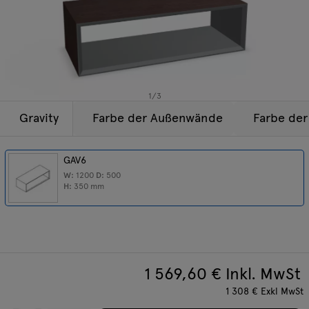
Beleuchtung
Anfragen
Angebot
Tamo
Alle Möbel
1
/
3
Gravity
Farbe der Außenwände
Farbe de
GAV6
W:
1200
D:
500
H:
350
mm
1 569,60
€ Inkl. MwSt
1 308
€
Exkl MwSt