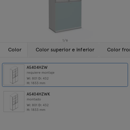
Lámparas
Consultas
Oferta
Tamo
Todos los muebles
1
/
6
Color
Color superior e inferior
Color fro
A5404HZW
requiere montaje
W:
801
D:
432
H:
1833
mm
A5404HZWK
montado
W:
801
D:
432
H:
1833
mm