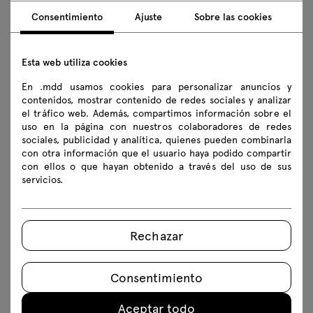
Consentimiento
Ajuste
Sobre las cookies
Descargas
Esta web utiliza cookies
En .mdd usamos cookies para personalizar anuncios y
Descargar
contenidos, mostrar contenido de redes sociales y analizar
el tráfico web. Además, compartimos información sobre el
Fotos
Lookbook
Catálogos
uso en la página con nuestros colaboradores de redes
sociales, publicidad y analítica, quienes pueden combinarla
Normas de seguridad
con otra información que el usuario haya podido compartir
con ellos o que hayan obtenido a través del uso de sus
servicios.
Descarga los modelos 3D de todos los símbolos de la colección
2D dwg
3D dwg
3D 3ds
fbx
Rechazar
skp
Instrucciones de montaje
Consentimiento
A5404HZW
A5404HZWK
Aceptar todo