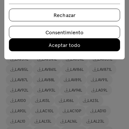
LAV79L
LAV80L
LAV81L
LAV82L
Rechazar
LAV83L
LAV05L
LAV08L
LAV09L
LAV161L
LAV162L
LAV165L
LAV30L
Consentimiento
LAV31L
LAV32L
LAV33L
LAV34L
Aceptar todo
LAV35L
LAV36L
LAV37L
LAV38L
LAV39L
LAV841L
LAV84L
LAV851L
LAV85L
LAV861L
LAV86L
LAV871L
LAV87L
LAV88L
LAV89L
LAV91L
LAV92L
LAV93L
LAV94L
LA09L
LA100
LA13L
LA16L
LA23L
LA90L
LAC10L
LAC10P
LAD10
LAL10
LAL13L
LAL16L
LAL23L