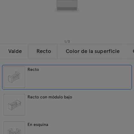
Lámparas
Consultas
Oferta
Tamo
Todos los muebles
1
/
5
Valde
Recto
Color de la superficie
Recto
Recto con módulo bajo
En esquina