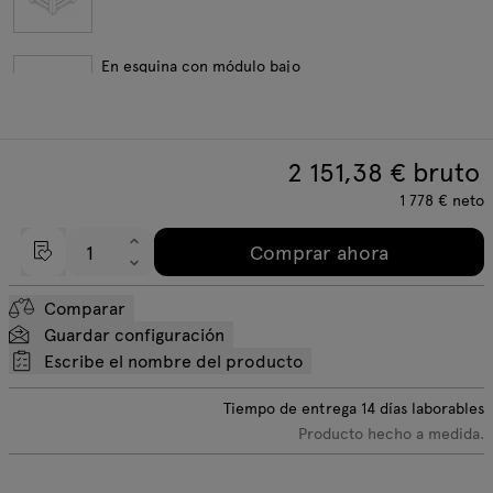
En esquina con módulo bajo
2 151,38
€ bruto
En curva
1 778
€
neto
Comprar ahora
En curva con módulo bajo
Comparar
Guardar configuración
Escribe el nombre del producto
Elementos modulares
Tiempo de entrega
14
días laborables
Producto hecho a medida.