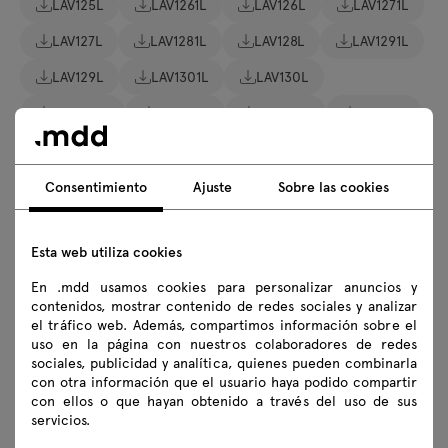
LAV125L
LAV1261L
LAV126L
LAV1271L
LAV127L
LAV1281L
LAV128L
LAV1291L
LAV129L
LAV1301L
LAV130L
LAV1401L
LAV140L
LAV1411L
LAV141L
LAV1421L
LAV142L
LAV1431L
LAV143L
LAV1441L
LAV144L
LAV1451L
LAV145L
Consentimiento
Ajuste
Sobre las cookies
LAV1551L
LAV155L
LAV1561L
LAV156L
Esta web utiliza cookies
LAV1571L
LAV157L
LAV1581L
LAV158L
En .mdd usamos cookies para personalizar anuncios y
LAV1591L
LAV159L
LAV1601L
LAV160L
contenidos, mostrar contenido de redes sociales y analizar
el tráfico web. Además, compartimos información sobre el
LAV04L
LAV06L
LAV07L
LAV1631L
uso en la página con nuestros colaboradores de redes
sociales, publicidad y analítica, quienes pueden combinarla
LAV163L
LAV1641L
LAV164L
LAV50L
con otra información que el usuario haya podido compartir
con ellos o que hayan obtenido a través del uso de sus
LAV51L
LAV52L
LAV53L
LAV54L
servicios.
LAV61L
LAV73L
LAV74L
LAV78L