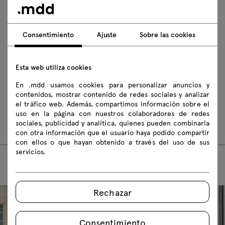
Zasady użytkowania
Descarga los modelos 3D de todos los símbolos de la colección
Consentimiento
Ajuste
Sobre las cookies
2D dwg
3D dwg
3D 3ds
fbx
Esta web utiliza cookies
obj
skp
BIM
En .mdd usamos cookies para personalizar anuncios y
contenidos, mostrar contenido de redes sociales y analizar
Instrucciones de montaje
el tráfico web. Además, compartimos información sobre el
uso en la página con nuestros colaboradores de redes
UKP16
sociales, publicidad y analítica, quienes pueden combinarla
con otra información que el usuario haya podido compartir
con ellos o que hayan obtenido a través del uso de sus
servicios.
Rechazar
Consentimiento