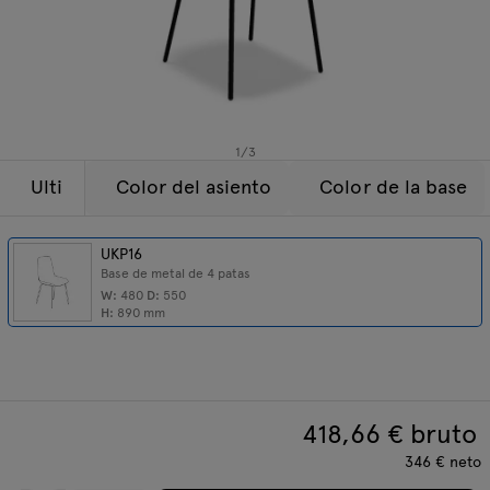
Lámparas
Consultas
Oferta
Tamo
Todos los muebles
1
/
3
Ulti
Color del asiento
Color de la base
UKP16
Base de metal de 4 patas
W:
480
D:
550
H:
890
mm
418,66
€ bruto
346
€
neto