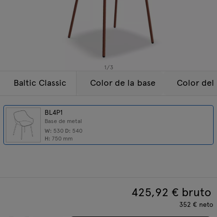
Lámparas
Consultas
Oferta
Tamo
Todos los muebles
1
/
3
Baltic Classic
Color de la base
Color del
BL4P1
Base de metal
W:
530
D:
540
H:
750
mm
425,92
€ bruto
352
€
neto