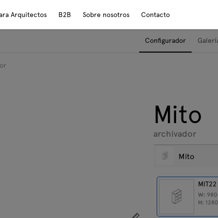
ara Arquitectos
B2B
Sobre nosotros
Contacto
Configurador
Galerí
or
Mito
archivador
Mito
MIT22
W:
98
H:
128
Mostrar dimensiones