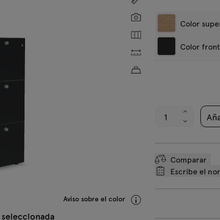
Screenshot
Color super
Mostrar interior
Color front
Dimensiones personaliz
Roble ámbar
R
Peso aproximado del p
Antracita
B
brillante RAL
b
7043
9
Aña
Comparar
Escribe el n
Aviso sobre el color
 seleccionada