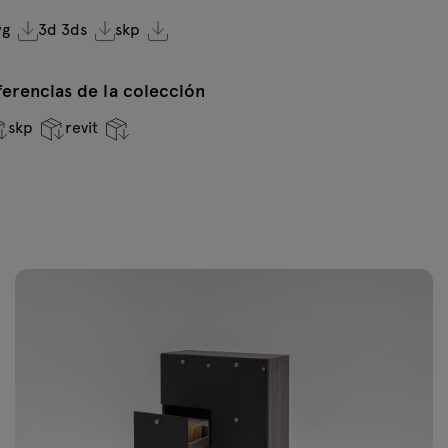
wg
3d 3ds
skp
erencias de la colección
skp
revit