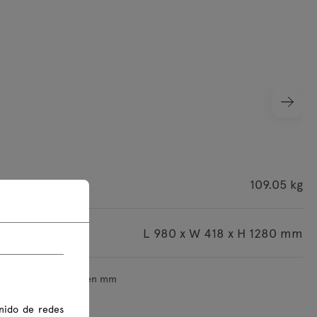
roducto
109.05 kg
s del paquete
L 980 x W 418 x H 1280 mm
ensiones se indican en mm
nido de redes