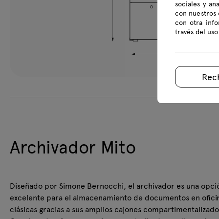
sociales y an
con nuestros 
con otra inf
través del uso
Rec
Archivador Mito
Diseñado por Simone Bernocchi, el archivador es una opci
excelente para el almacenamiento de documentos en ofici
clásicas gracias a sus amplios cajones compartimentalizado