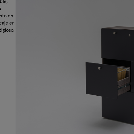
ble,
u
nto en
caje en
tigioso.