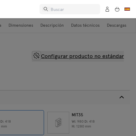
a
Dimensiones
Descripción
Datos técnicos
Descargas
Configurar producto no estándar
MIT35
0
D:
418
W:
980
D:
418
0
mm
H:
1280
mm