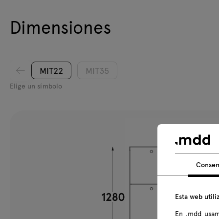
Dimensiones
MIT22
MIT35
Elige un símbolo
Consen
Esta web utili
En .mdd usam