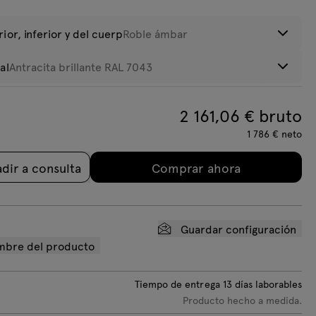
ior, inferior y del cuerp
Roble ámbar
al
Antracita brillante RAL 7043
adas
obinia
roducto:
109,05
kg
2 161,06
€ bruto
lanco
Negro brillante
1 786
€
neto
rillante RAL
RAL 7021
003
dir a consulta
Comprar ahora
Guardar configuración
ombre del producto
Tiempo de entrega
13
días laborables
Producto hecho a medida.