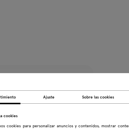
Peso del p
Dimensione
timiento
Ajuste
Sobre las cookies
Todas las dim
za cookies
os cookies para personalizar anuncios y contenidos, mostrar conte