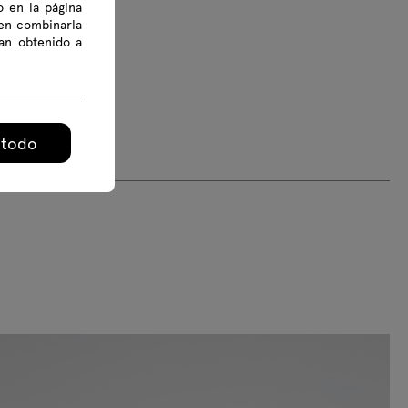
o en la página
den combinarla
an obtenido a
 todo