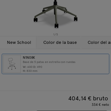
Lámparas
Consultas
Oferta
Tamo
Todos los muebles
1
/
5
New School
Color de la base
Color del a
N1N08K
Base de 5 patas en estrella con ruedas
W:
600
D:
490
H:
830
mm
404,14
€ bruto
334
€
neto