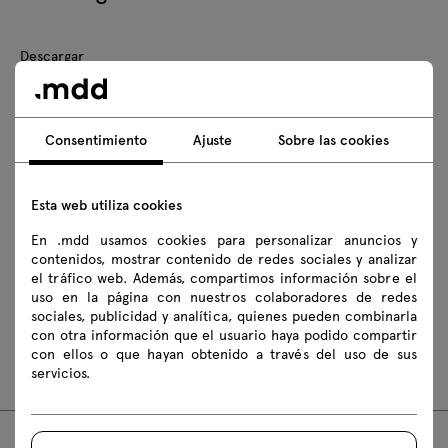
Descargar
Fotos alta resolución
Lookbook
Catálogo
Normas de seguridad
Consentimiento
Ajuste
Sobre las cookies
Descarga los modelos 3D de todos los símbolos de la colección
Esta web utiliza cookies
2D dwg
3D dwg
3D 3ds
fbx
En .mdd usamos cookies para personalizar anuncios y
contenidos, mostrar contenido de redes sociales y analizar
obj
skp
BIM
Revit
el tráfico web. Además, compartimos información sobre el
uso en la página con nuestros colaboradores de redes
sociales, publicidad y analítica, quienes pueden combinarla
Instrucciones de montaje
con otra información que el usuario haya podido compartir
con ellos o que hayan obtenido a través del uso de sus
N1N08K
servicios.