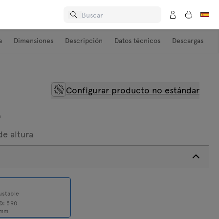
a
Dimensiones
Descripción
Datos técnicos
Descargas
Configurar producto no estándar
e
de altura
2
ustable
D:
590
mm