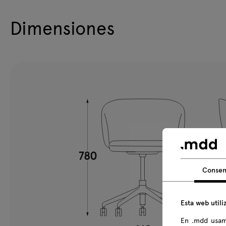
Dimensiones
Consen
Esta web utili
En .mdd usam