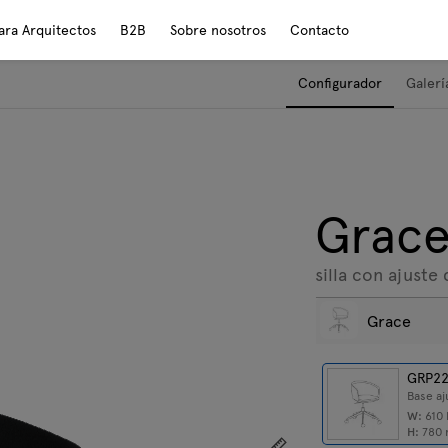
ara Arquitectos
B2B
Sobre nosotros
Contacto
Configurador
Galerí
Grac
silla con ajuste 
Grace
GRP2
Base aj
W:
610
H:
780
Mostrar dimensiones