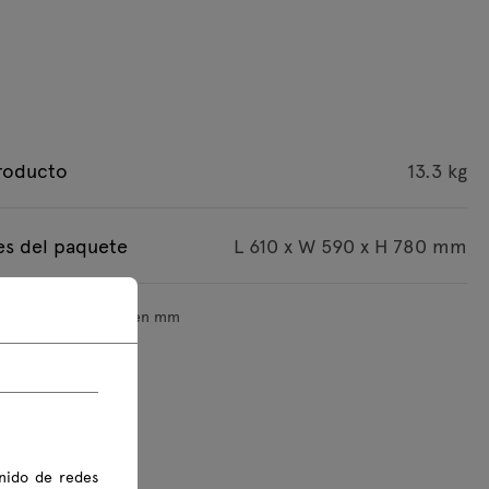
roducto
13.3 kg
s del paquete
L 610 x W 590 x H 780 mm
ensiones se indican en mm
nido de redes