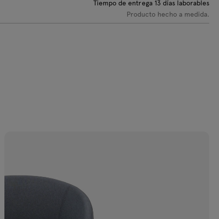
Tiempo de entrega
13
días laborables
Producto hecho a medida.
C-0219 Verde
VC-0237
VC-0238
VC-0239 Azul
liva
Amarillo claro
Amarillo
marino