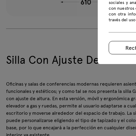
sociales y an
con nuestros 
con otra inf
través del uso
Rec
Silla Con Ajuste De Altura
Oficinas y salas de conferencias modernas requieren asien
funcionales y estéticos; y como tal se nos presenta la silla 
con ajuste de altura. En esta versión, móvil y ergonómica gr
elevador a gas y ruedas, permite al usuario adaptarse a cua
escritorio y moverse alrededor del espacio de trabajo. La si
puede personalizarse eligiendo el tipo de tapizado y el colo
base, por lo que encajará a la perfección en cualquier dis
interior ya existente.