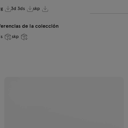
wg
3d 3ds
skp
VC-0236
V
Verde oscuro
o
erencias de la colección
ds
skp