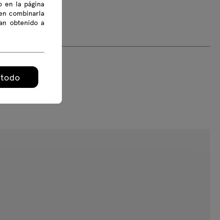
o en la página
den combinarla
an obtenido a
 todo