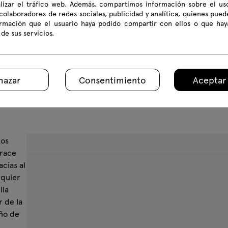
alizar el tráfico web. Además, compartimos información sobre el us
colaboradores de redes sociales, publicidad y analítica, quienes pue
ormación que el usuario haya podido compartir con ellos o que hay
 de sus servicios.
hazar
Consentimiento
Aceptar
 Grace
tos
Grace
acias al
lquier
lla
r de la
eño de