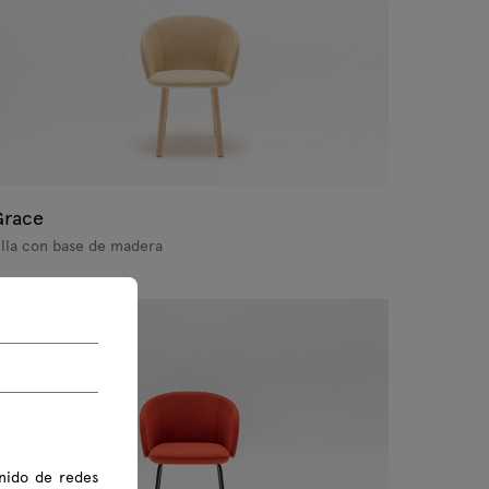
Grace
illa con base de madera
nido de redes