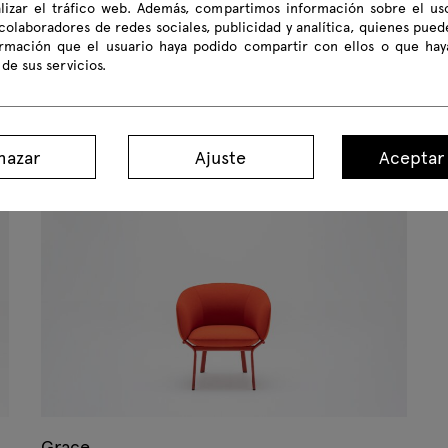
alizar el tráfico web. Además, compartimos información sobre el us
colaboradores de redes sociales, publicidad y analítica, quienes pue
ormación que el usuario haya podido compartir con ellos o que hay
 de sus servicios.
Grace
mesita de café
s
hazar
Ajuste
Aceptar
Grace