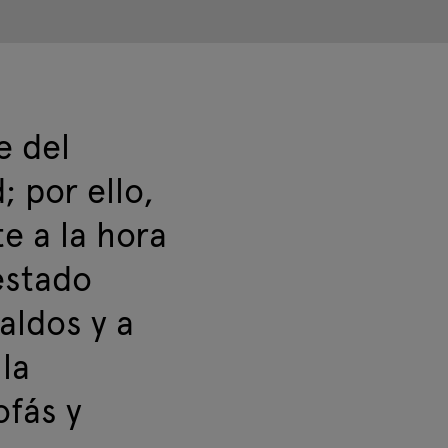
e del
; por ello,
e a la hora
estado
aldos y a
la
ofás y