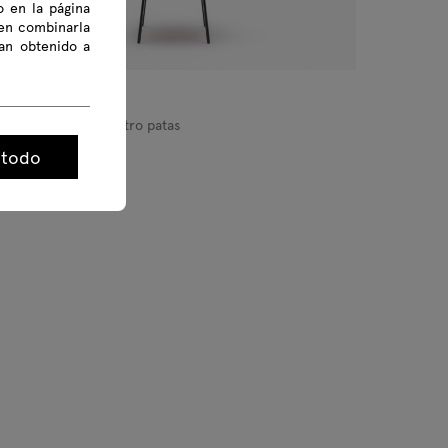
o en la página
den combinarla
an obtenido a
Grace
illa con base de cuatro patas
 todo