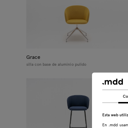
Grace
silla con base de aluminio pulido
Co
Esta web utili
En .mdd usam