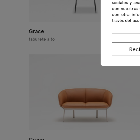
sociales y an
con nuestros 
con otra inf
través del uso
Grace
taburete alto
Rec
Grace